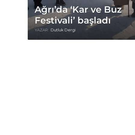
Ağrı’da ‘Kar ve Buz
Festivali’ başladı
YAZAR:
Dutluk Dergi
A
ğ
r
ı
d
a