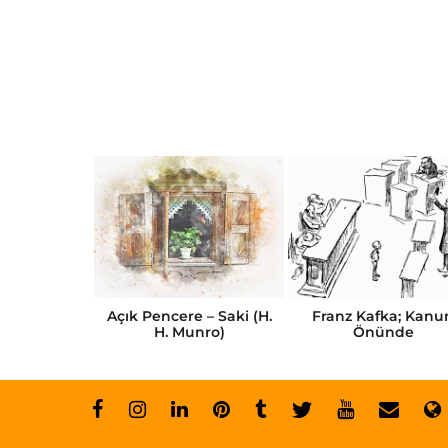
Kısa Öykü
Açık Pencere – Saki (H.
Franz Kafka; Kanu
abı
H. Munro)
Önünde