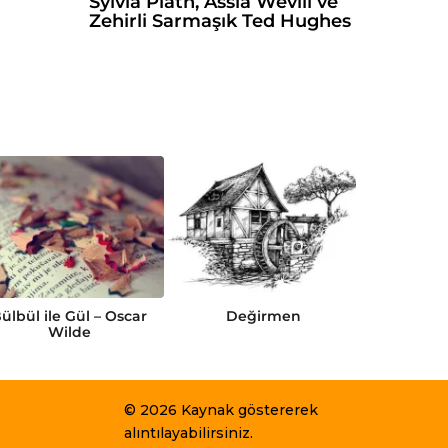
Sylvia Plath, Assia Wevill ve
Zehirli Sarmaşık Ted Hughes
ülbül ile Gül – Oscar
Değirmen
Gamma
Wilde
© 2026 Kaynak göstererek
alıntılayabilirsiniz.