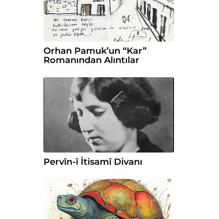
Orhan Pamuk’un “Kar”
Romanından Alıntılar
Pervîn-î İtisamî Divanı