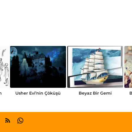
n
Usher Evi’nin Çöküşü
Beyaz Bir Gemi
B