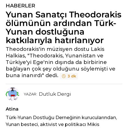
HABERLER
5
Yunan Sanatçı Theodorakis
y
ı
ölümünün ardından Türk-
l
Yunan dostluğuna
ö
katkılarıyla hatırlanıyor
n
c
Theodorakis'in müzisyen dostu Lakis
e
Halkias, "Theodorakis, Yunanistan ve
5
Türkiye'yi Ege'nin dışında da birbirine
y
bağlayan çok şey olduğunu söylemişti ve
ı
buna inanırdı" dedi.
3 dk
l
ö
Dutluk Dergi
YAZAR:
n
c
e
Atina
Türk-Yunan Dostluğu Derneğinin kurucularından,
Yunan besteci, aktivist ve politikacı Mikis