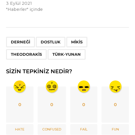
3 Eylül 2021
"Haberler" içinde
,
,
,
,
DERNEĞI
DOSTLUK
MIKIS
THEODORAKIS
TÜRK-YUNAN
SIZIN TEPKINIZ NEDIR?
0
0
0
0
HATE
CONFUSED
FAIL
FUN