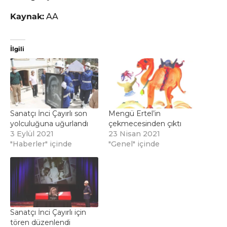
Kaynak:
AA
İlgili
Sanatçı İnci Çayırlı son
Mengü Ertel’in
yolculuğuna uğurlandı
çekmecesinden çıktı
3 Eylül 2021
23 Nisan 2021
"Haberler" içinde
"Genel" içinde
Sanatçı İnci Çayırlı için
tören düzenlendi