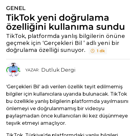
GENEL
5
TikTok yeni doğrulama
y
ı
özelliğini kullanıma sundu
l
TikTok, platformda yanlış bilgilerin önüne
ö
geçmek için ‘Gerçekleri Bil ’ adlı yeni bir
n
doğrulama özelliği sunuyor.
1 dk
c
e
5
Dutluk Dergi
YAZAR:
y
ı
‘Gerçekleri Bil’ adı verilen özellik teyit edilmemiş
l
bilgiler için kullanıcılara uyarıda bulunacak. TikTok
ö
bu özellikle yanlış bilgilerin platformda yayılmasını
n
önlemeyi ve doğrulanmamış bir videoyu
c
paylaşmadan önce kullanıcıları iki kez düşünmeye
e
teşvik etmeyi amaçlıyor.
TikTok, Türkiye’de platformdaki yanlış bilgileri