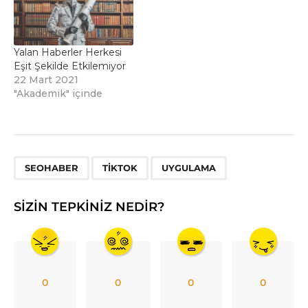
Yalan Haberler Herkesi
Eşit Şekilde Etkilemiyor
22 Mart 2021
"Akademik" içinde
,
,
SEOHABER
TIKTOK
UYGULAMA
SIZIN TEPKINIZ NEDIR?
0
0
0
0