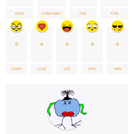
HATE
CONFUSED
FAIL
FUN
0
0
0
0
0
GEEKY
LOVE
LOL
OMG
WIN