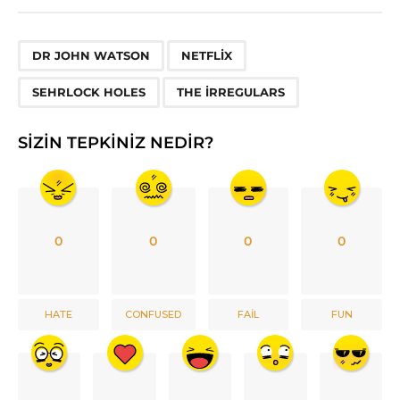
,
,
,
DR JOHN WATSON
NETFLIX
SEHRLOCK HOLES
THE IRREGULARS
SIZIN TEPKINIZ NEDIR?
0
0
0
0
HATE
CONFUSED
FAIL
FUN