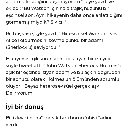
anlamı olmadığını düşünüyorum,” diye yazdı ve
ekledi: “Bu Watson için hala trajik, hüzünlü bir
eşcinsel son. Aynı hikayenin daha önce anlatıldığını
görmemiş miydik? Sıkıcı. ”
Bir başkası şöyle yazdı:” Bir eşcinsel Watson’ı sev,
Alice’i öldürmesini sevme çünkü bir adamı
(Sherlock’u) seviyordu. ”
Hikayeyle ilgili sorunlarını açıklayan bir izleyici
şöyle tweet attı: “John Watson, Sherlock Holmes’a
aşık bir eşcinsel siyah adam ve bu aşkın doğrudan
bir sonucu olarak Holmes’un ölümünden sorumlu
oluyor. ‘ Beyaz heteroseksüel gerçek aşk.
Deliriyorum. ”
İyi bir dönüş
Bir izleyici buna” ders kitabı homofobisi “adını
verdi.