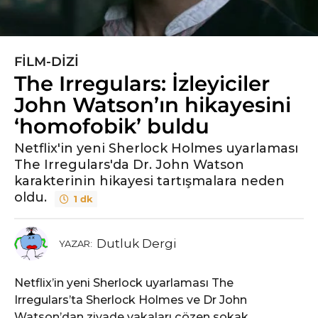
FILM-DIZI
5
The Irregulars: İzleyiciler
y
ı
John Watson’ın hikayesini
l
‘homofobik’ buldu
ö
n
Netflix'in yeni Sherlock Holmes uyarlaması
The Irregulars'da Dr. John Watson
c
karakterinin hikayesi tartışmalara neden
e
oldu.
5
1 dk
y
ı
Dutluk Dergi
YAZAR:
l
ö
Netflix’in yeni Sherlock uyarlaması The
n
Irregulars’ta Sherlock Holmes ve Dr John
c
Watson’dan ziyade vakaları çözen sokak
e