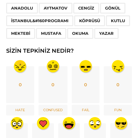
,
,
,
,
,
,
,
,
,
,
ANADOLU
AYTMATOV
CENGIZ
GÖNÜL
İSTANBUL&#160PROGRAMI
KÖPRÜSÜ
KUTLU
MEKTEBI
MUSTAFA
OKUMA
YAZAR
SIZIN TEPKINIZ NEDIR?
0
0
0
0
HATE
CONFUSED
FAIL
FUN