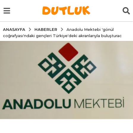
HABERLER
ANASAYFA
Anadolu Mektebi 'gönül
coğrafyası'ndaki gençleri Türkiye'deki akranlarıyla buluşturac
5