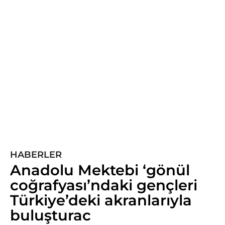
y
ı
l
ö
n
c
e
5
y
ı
l
ö
n
HABERLER
c
Anadolu Mektebi ‘gönül
e
coğrafyası’ndaki gençleri
Türkiye’deki akranlarıyla
buluşturac