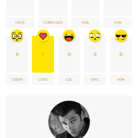
HATE
CONFUSED
FAIL
FUN
0
1
0
0
0
GEEKY
LOVE
LOL
OMG
WIN