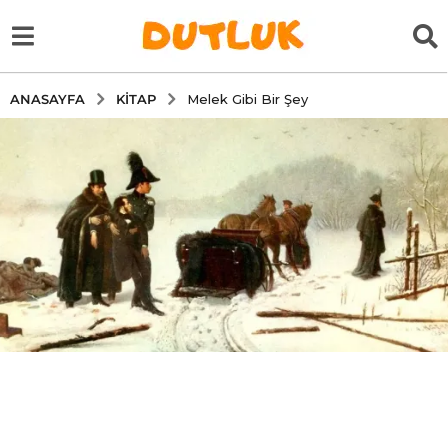
KITAP
ANASAYFA
Melek Gibi Bir Şey
6
y
ı