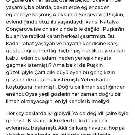
O güne dek hanlarda, otellerde, konukevlerinde
yaşamış, balolarda, davetlerde eğlenceden
eğlenceye koşmuş Aleksandr Sergeyeviç Puşkin,
evlendiğinde otuz iki yaşındaydı, karısı Natalya
Gonçarova ise on sekizinde bile değildi. Puşkin’in
bu ani ve radikal kararı herkesi şaşırtmıştı. Bu
kadar rahat yaşayan ve hayatın kendisine karşı
gösterdiği cömertliği hiçbir pişmanlık duymadan
kabul eden bu adam, neden yerleşik hayata
geçmek istemişti? Ama belki de Puşkin
güzelliğiyle Çar’ı bile büyüleyen bu genç kızın
gözlerinde durulmak istemişti. Yeteri kadar
koştuğuna inanmıştı. Doğru bir liman seçtiğinden
emindi. Oysa yeşil gözlerin her zaman doğru bir
liman olmayacağını en iyi kendisi bilmeliydi.
Her şey başlarda iyi gibiydi. Ya da değildi, şaire öyle
gelmişti. Kıskançlık krizleri belki de evlenir
evlenmez başlamıştı. Aklı bir karış havada, hoppa