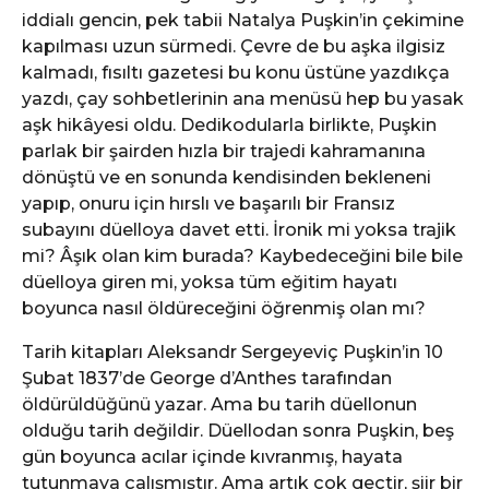
iddialı gencin, pek tabii Natalya Puşkin’in çekimine
kapılması uzun sürmedi. Çevre de bu aşka ilgisiz
kalmadı, fısıltı gazetesi bu konu üstüne yazdıkça
yazdı, çay sohbetlerinin ana menüsü hep bu yasak
aşk hikâyesi oldu. Dedikodularla birlikte, Puşkin
parlak bir şairden hızla bir trajedi kahramanına
dönüştü ve en sonunda kendisinden bekleneni
yapıp, onuru için hırslı ve başarılı bir Fransız
subayını düelloya davet etti. İronik mi yoksa trajik
mi? Âşık olan kim burada? Kaybedeceğini bile bile
düelloya giren mi, yoksa tüm eğitim hayatı
boyunca nasıl öldüreceğini öğrenmiş olan mı?
Tarih kitapları Aleksandr Sergeyeviç Puşkin’in 10
Şubat 1837’de George d’Anthes tarafından
öldürüldüğünü yazar. Ama bu tarih düellonun
olduğu tarih değildir. Düellodan sonra Puşkin, beş
gün boyunca acılar içinde kıvranmış, hayata
tutunmaya çalışmıştır. Ama artık çok geçtir, şiir bir