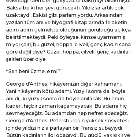
evlendiğinden beri gökyüzüne bakmayı bırakmıştı.
Baksa belki her şeyi görecekti. Yıldızlar artık çok
uzaktaydı. Eskisi gibi parlamıyordu. Arkasından
yazılan tüm anı ve biyografi kitaplarında felaketin
adım adım gelmekte olduğunun görüldüğü açıkça
belirtilmekteydi. Peki öyleyse, kimse uyarmamış
mıydı şairi, bu güzel, hoppa, cilveli, genç kadın sana
göre değil diye? Güzel, hoppa, cilveli, genç kadınlar
şairleri üzer diye.
“Sen beni üzme, e mi?”
George d’Anthes, hikâyemizin diğer kahramanı.
Yani hikâyenin kötü adamı. Yüzyıl sonra da, böyle
anıldı, iki yüzyıl sonra da böyle anılacak. Bu onun
kaderi, hiçbir zaman kaçamayacak. Bu adamı hiç
sevmeyeceğiz. Bu adamdan hep nefret edeceğiz.
George d’Anthes, Petersburg’un yüksek sosyetesi
içinde yıldızı hızla parlayan bir Fransız subayıydı.
Bütün kadınların ilgi odağıydı. Bu güçlü, yakışıklı ve