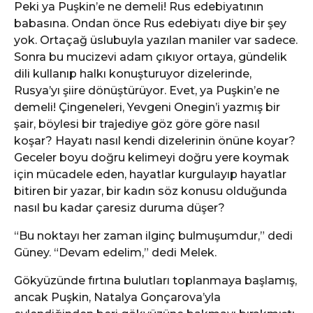
Peki ya Puşkin’e ne demeli! Rus edebiyatının
babasına. Ondan önce Rus edebiyatı diye bir şey
yok. Ortaçağ üslubuyla yazılan maniler var sadece.
Sonra bu mucizevi adam çıkıyor ortaya, gündelik
dili kullanıp halkı konuşturuyor dizelerinde,
Rusya’yı şiire dönüştürüyor. Evet, ya Puşkin’e ne
demeli! Çingeneleri, Yevgeni Onegin’i yazmış bir
şair, böylesi bir trajediye göz göre göre nasıl
koşar? Hayatı nasıl kendi dizelerinin önüne koyar?
Geceler boyu doğru kelimeyi doğru yere koymak
için mücadele eden, hayatlar kurgulayıp hayatlar
bitiren bir yazar, bir kadın söz konusu olduğunda
nasıl bu kadar çaresiz duruma düşer?
“Bu noktayı her zaman ilginç bulmuşumdur,” dedi
Güney. “Devam edelim,” dedi Melek.
Gökyüzünde fırtına bulutları toplanmaya başlamış,
ancak Puşkin, Natalya Gonçarova’yla