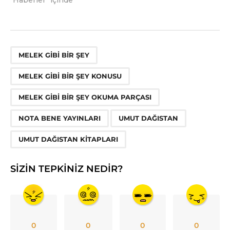
,
,
,
,
,
MELEK GIBI BIR ŞEY
MELEK GIBI BIR ŞEY KONUSU
MELEK GIBI BIR ŞEY OKUMA PARÇASI
NOTA BENE YAYINLARI
UMUT DAĞISTAN
UMUT DAĞISTAN KITAPLARI
SIZIN TEPKINIZ NEDIR?
0
0
0
0