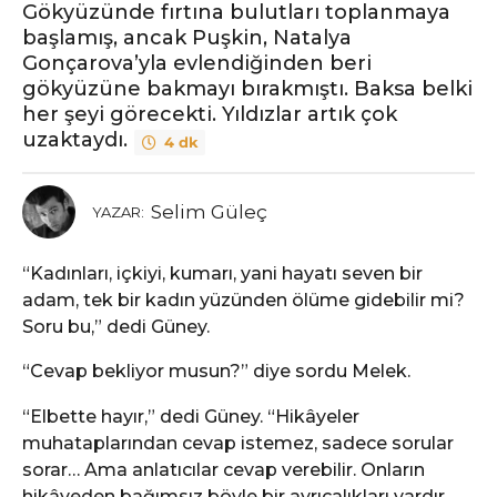
Gökyüzünde fırtına bulutları toplanmaya
başlamış, ancak Puşkin, Natalya
Gonçarova’yla evlendiğinden beri
gökyüzüne bakmayı bırakmıştı. Baksa belki
her şeyi görecekti. Yıldızlar artık çok
uzaktaydı.
4 dk
Selim Güleç
YAZAR:
“Kadınları, içkiyi, kumarı, yani hayatı seven bir
adam, tek bir kadın yüzünden ölüme gidebilir mi?
Soru bu,” dedi Güney.
“Cevap bekliyor musun?” diye sordu Melek.
“Elbette hayır,” dedi Güney. “Hikâyeler
muhataplarından cevap istemez, sadece sorular
sorar… Ama anlatıcılar cevap verebilir. Onların
hikâyeden bağımsız böyle bir ayrıcalıkları vardır.