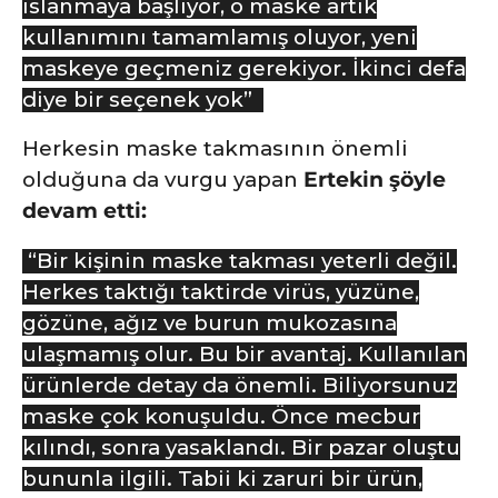
ıslanmaya başlıyor, o maske artık
kullanımını tamamlamış oluyor, yeni
maskeye geçmeniz gerekiyor. İkinci defa
diye bir seçenek yok”
Herkesin maske takmasının önemli
olduğuna da vurgu yapan
Ertekin şöyle
devam etti:
“Bir kişinin maske takması yeterli değil.
Herkes taktığı taktirde virüs, yüzüne,
gözüne, ağız ve burun mukozasına
ulaşmamış olur. Bu bir avantaj. Kullanılan
ürünlerde detay da önemli. Biliyorsunuz
maske çok konuşuldu. Önce mecbur
kılındı, sonra yasaklandı. Bir pazar oluştu
bununla ilgili. Tabii ki zaruri bir ürün,