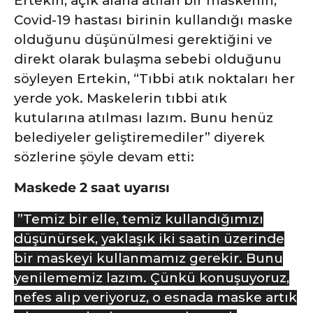
Ertekin, açık alana atılan bir maskenin,
Covid-19 hastası birinin kullandığı maske
olduğunu düşünülmesi gerektiğini ve
direkt olarak bulaşma sebebi olduğunu
söyleyen Ertekin, “Tıbbi atık noktaları her
yerde yok. Maskelerin tıbbi atık
kutularına atılması lazım. Bunu henüz
belediyeler geliştiremediler” diyerek
sözlerine şöyle devam etti:
Maskede 2 saat uyarısı
”Temiz bir elle, temiz kullandığımızı
düşünürsek, yaklaşık iki saatin üzerinde
bir maskeyi kullanmamız gerekir. Bunu
yenilememiz lazım. Çünkü konuşuyoruz,
nefes alıp veriyoruz, o esnada maske artık