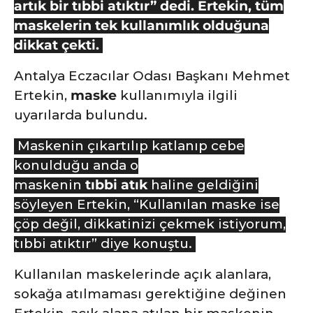
artık bir tıbbi atıktır” dedi. Ertekin, tüm
maskelerin tek kullanımlık olduğuna
dikkat çekti.
Antalya Eczacılar Odası Başkanı Mehmet
Ertekin,
maske
kullanımıyla ilgili
uyarılarda bulundu.
Maskenin çıkartılıp katlanıp cebe
konulduğu anda o
maskenin
tıbbi
atık
haline geldiğini
söyleyen Ertekin, “Kullanılan maske ise
çöp değil, dikkatinizi çekmek istiyorum,
tıbbi atıktır” diye konuştu.
Kullanılan maskelerinde açık alanlara,
sokağa atılmaması gerektiğine değinen