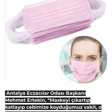
ö
n
c
e
Antalya Eczacılar Odası Başkanı
Mehmet Ertekin, “Maskeyi çıkartıp
katlayıp cebimize koyduğumuz vakit, o