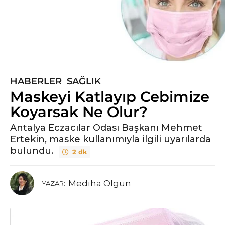
HABERLER
,
SAĞLIK
6
Maskeyi Katlayıp Cebimize
y
ı
Koyarsak Ne Olur?
l
Antalya Eczacılar Odası Başkanı Mehmet
ö
Ertekin, maske kullanımıyla ilgili uyarılarda
n
bulundu.
2 dk
c
e
6
Mediha Olgun
YAZAR:
y
ı
l