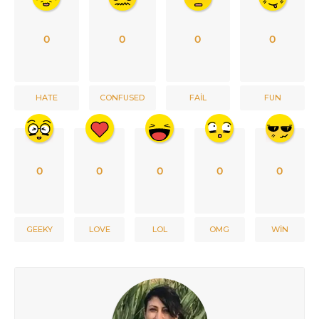
0
0
0
0
HATE
CONFUSED
FAIL
FUN
0
0
0
0
0
GEEKY
LOVE
LOL
OMG
WIN