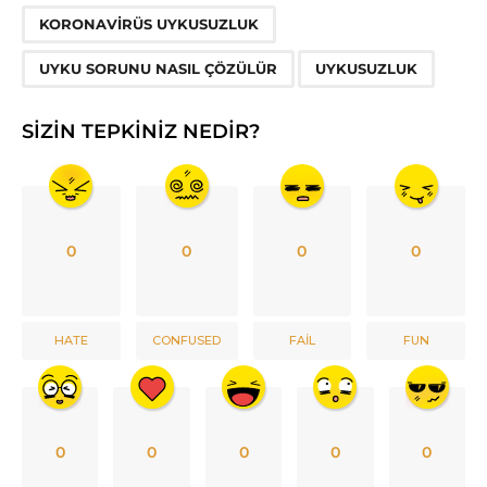
,
,
KORONAVIRÜS UYKUSUZLUK
UYKU SORUNU NASIL ÇÖZÜLÜR
UYKUSUZLUK
SIZIN TEPKINIZ NEDIR?
0
0
0
0
HATE
CONFUSED
FAIL
FUN
0
0
0
0
0