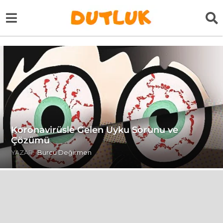
Koronavirüsle Gelen Uyku Sorunu ve
Çözümü
YAZAR:
Burcu Değirmen