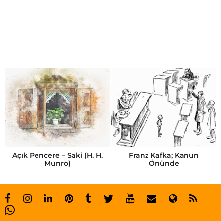
u
y
k
u
s
o
r
u
n
u
Açık Pencere – Saki (H. H.
Franz Kafka; Kanun
Munro)
Önünde
n
a
s
ı