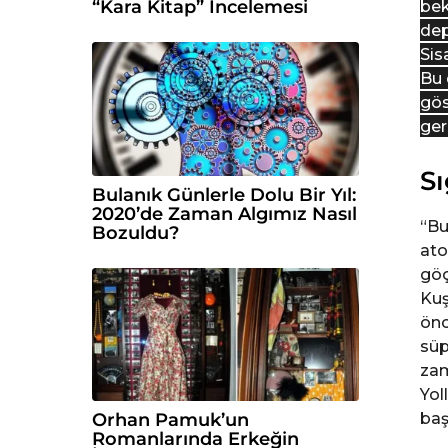
“Kara Kitap” İncelemesi
bek
dep
Sis
Bu 
gös
ger
S
Bulanık Günlerle Dolu Bir Yıl:
2020’de Zaman Algımız Nasıl
“Bu
Bozuldu?
ato
göç
Kuş
önc
süp
zam
Yol
baş
Orhan Pamuk’un
Romanlarında Erkeğin