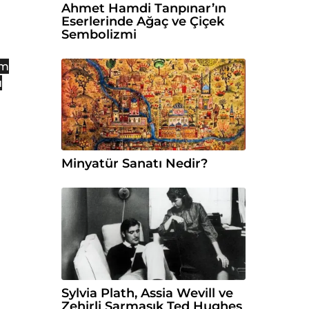
Ahmet Hamdi Tanpınar’ın
Eserlerinde Ağaç ve Çiçek
Sembolizmi
am
ı
Minyatür Sanatı Nedir?
Sylvia Plath, Assia Wevill ve
Zehirli Sarmaşık Ted Hughes