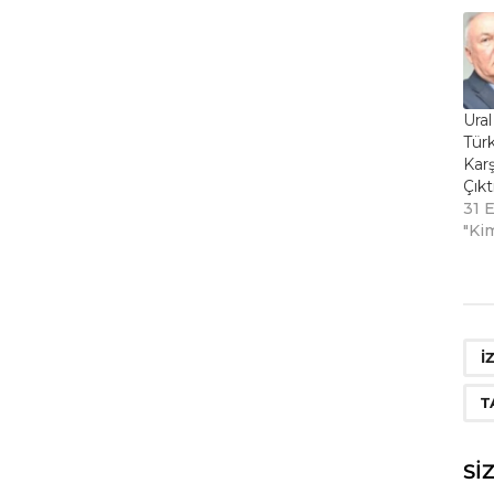
Ural
Tür
Karş
Çıkt
31 
"Kim
I
T
SI