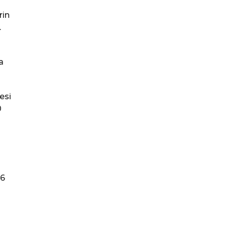
rin
.
a
esi
0
,6