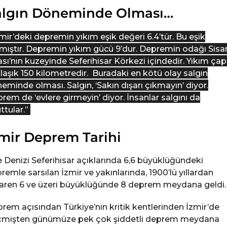
algın Döneminde Olması…
mir’deki depremin yıkım eşik değeri 6.4’tür. Bu eşik
lmıştır. Depremin yıkım gücü 9’dur. Depremin odağı Sis
sı’nın kuzeyinde Seferihisar Körkezi içindedir. Yıkım çap
laşık 150 kilometredir. Buradaki en kötü olay salgın
eminde olması. Salgın, ‘Sakın dışarı çıkmayın’ diyor.
rem de ‘evlere girmeyin’ diyor. İnsanlar salgını da
ttular.”
mir Deprem Tarihi
 Denizi Seferihisar açıklarında 6,6 büyüklüğündeki
remle sarsılan İzmir ve yakınlarında, 1900’lü yıllardan
baren 6 ve üzeri büyüklüğünde 8 deprem meydana geldi.
rem açısından Türkiye’nin kritik kentlerinden İzmir’de
mişten günümüze pek çok şiddetli deprem meydana