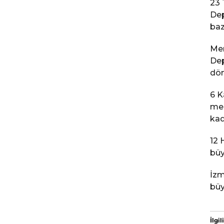
23 
Dep
baz
Mer
Dep
dön
6 K
mer
kad
12 
büy
İzm
büy
İlgili