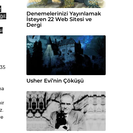
r
Denemelerinizi Yayınlamak
il.
İsteyen 22 Web Sitesi ve
Dergi
si
 35
Usher Evi’nin Çöküşü
ha
ir
z.
ye