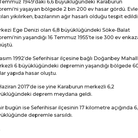
Temmuz 1949’daki 6,6 büyüklüğündeki Karaburun
remi’ni yaşayan bölgede 2 bin 200 ev hasar gördü. Evle
ıları yıkılırken, bazılarının ağır hasarlı olduğu tespit edildi
kezi Ege Denizi olan 6,8 büyüklüğündeki Söke-Balat
remi’nin yaşandığı 16 Temmuz 1955’te ise 300 ev enkaz
üştü.
asım 1992’de Seferihisar ilçesine bağlı Doğanbey Mahall
kezli 6 büyüklüğündeki depremin yaşandığı bölgede 6
ar yapıda hasar oluştu.
Haziran 2017’de ise yine Karaburun merkezli 6,2
üklüğündeki deprem meydana geldi.
ir bugün ise Seferihisar ilçesinin 17 kilometre açığında 6
üklüğünde depremle sarsıldı.