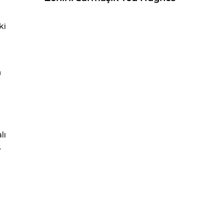
ki
n
lı
.