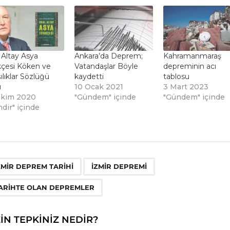
 Altay Asya
Ankara’da Deprem;
Kahramanmaraş
kçesi Köken ve
Vatandaşlar Böyle
depreminin acı
ılıklar Sözlüğü
kaydetti
tablosu
ı
10 Ocak 2021
3 Mart 2023
Ekim 2020
"Gündem" içinde
"Gündem" içinde
dir" içinde
,
,
ZMIR DEPREM TARIHI
IZMIR DEPREMI
ARIHTE OLAN DEPREMLER
ZIN TEPKINIZ NEDIR?