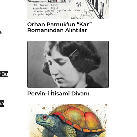
Orhan Pamuk’un “Kar”
Romanından Alıntılar
a
“Bu
Pervîn-î İtisamî Divanı
ha