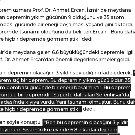
rem uzmanı Prof. Dr. Ahmet Ercan, İzmir’de meydana
en depremin yıkım gücünün 9 olduğunu ve 35 atom
bası gücünde bir enerji boşalması yaşandığını aktardı.
remde tsunami olduğunu da belirten Ercan, “Bunu dah
e hiçbir depremde görmemiştik” dedi.
ir’de meydana gelen 6.6 büyüklüğündeki depremle ilgili
f. Dr. Ahmet Ercan’dan önemli değerlendirmeler geldi.
an, depremin olacağını 3 yıldır söylediğini ifade ederek,
rem sığ bir deprem. Bu depremin yıkım gücü 9’dur. 35
m bombası gücünde bir enerji boşalmıştır. Bu deprem
üntülü bir depremdir. Süpürtü dalgaları Seferihisar’da,
adası’nda kıyıya vurdu. Yani tsunami olmuştur. Bunu da
e hiçbir depremde görmemiştik”
dedi.
an şöyle konuştu:
“Ben bu depremin olacağını 3 yıldır
lüyorum. Sisam’ın kuzeyinde 6.8’e kadar deprem