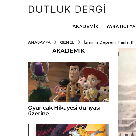
DUTLUK DERGI
AKADEMIK
YARATICI Y
GENEL
ANASAYFA
İzmir'in Deprem Tarihi; 111 y
AKADEMIK
Oyuncak Hikayesi dünyası
üzerine