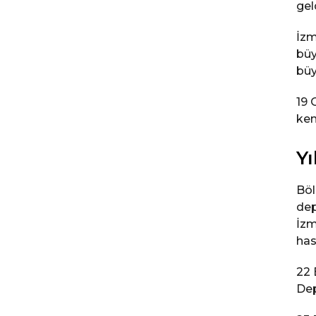
gel
İzm
büy
büy
19 
ken
Y
Böl
dep
İzm
has
22 
Dep