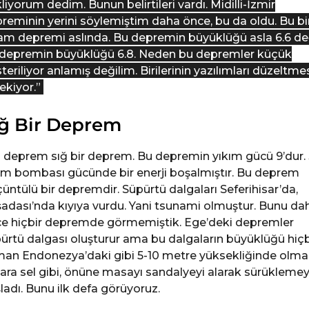
liyorum dedim. Bunun belirtileri vardı. Midilli-İzmir
reminin yerini söylemiştim daha önce, bu da oldu. Bu bi
am depremi aslında. Bu depremin büyüklüğü asla 6.6 değ
depremin büyüklüğü 6.8. Neden bu depremler küçük
teriliyor anlamış değilim. Birilerinin yazılımları düzeltme
ekiyor.”
ığ Bir Deprem
 deprem sığ bir deprem. Bu depremin yıkım gücü 9’dur.
m bombası gücünde bir enerji boşalmıştır. Bu deprem
üntülü bir depremdir. Süpürtü dalgaları Seferihisar’da,
adası’nda kıyıya vurdu. Yani tsunami olmuştur. Bunu da
e hiçbir depremde görmemiştik. Ege’deki depremler
ürtü dalgası oluşturur ama bu dalgaların büyüklüğü hiçb
an Endonezya’daki gibi 5-10 metre yüksekliğinde olma
lara sel gibi, önüne masayı sandalyeyi alarak sürükleme
ladı. Bunu ilk defa görüyoruz.