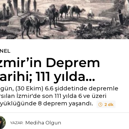
NEL
zmir’in Deprem
arihi; 111 yılda…
gün, (30 Ekim) 6.6 şiddetinde depremle
sılan İzmir'de son 111 yılda 6 ve üzeri
yüklüğünde 8 deprem yaşandı.
2 dk
Mediha Olgun
YAZAR: