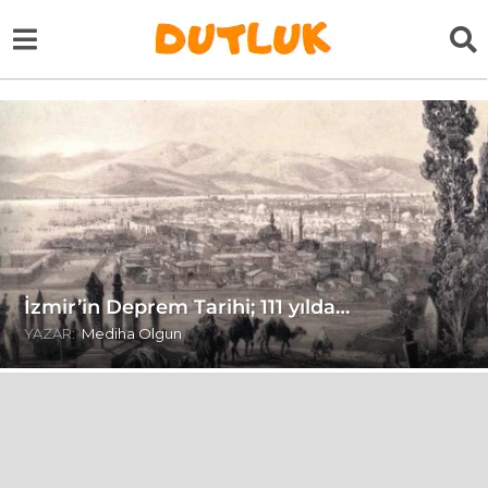
İzmir’in Deprem Tarihi; 111 yılda…
YAZAR:
Mediha Olgun