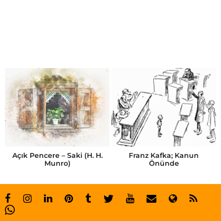
i
z
m
i
r
d
e
p
r
e
Açık Pencere – Saki (H. H.
Franz Kafka; Kanun
Munro)
Önünde
m
t
a
r