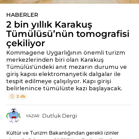
HABERLER
5
2 bin yıllık Karakuş
y
ı
Tümülüsü’nün tomografisi
l
çekiliyor
ö
n
Kommagene Uygarlığının önemli turizm
merkezlerinden biri olan Karakuş
c
Tümülüs'ündeki anıt mezarın durumu ve
e
giriş kapısı elektromanyetik dalgalar ile
5
tespit edilmeye çalışılıyor. Kapı girişi
y
belirlenince tümülüste kazı başlayacak.
ı
l
2 dk
ö
n
Dutluk Dergi
YAZAR:
c
e
Kültür ve Turizm Bakanlığından gerekli izinler