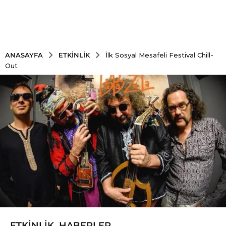
ETKINLIK
ANASAYFA
İlk Sosyal Mesafeli Festival Chill-
Out
ETKINLIK
,
HABERLER
6