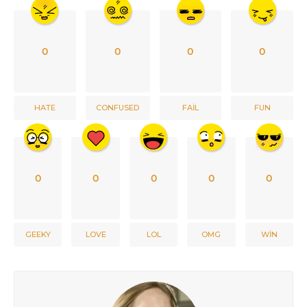
0
0
0
0
HATE
CONFUSED
FAIL
FUN
0
0
0
0
0
GEEKY
LOVE
LOL
OMG
WIN