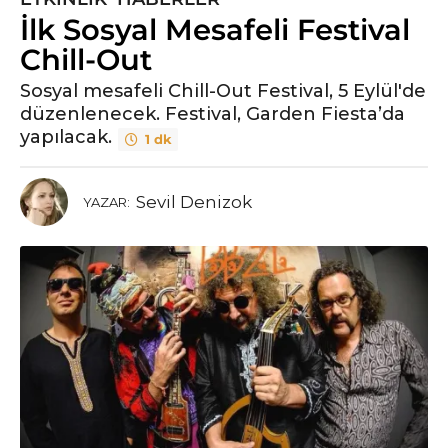
İlk Sosyal Mesafeli Festival
y
ı
Chill-Out
l
Sosyal mesafeli Chill-Out Festival, 5 Eylül'de
ö
düzenlenecek. Festival, Garden Fiesta’da
n
yapılacak.
1 dk
c
e
6
Sevil Denizok
YAZAR:
y
ı
l
ö
n
c
e