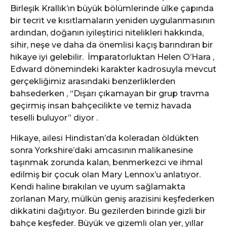
Birleşik Krallık’ın büyük bölümlerinde ülke çapında
bir tecrit ve kısıtlamaların yeniden uygulanmasının
ardından, doğanın iyileştirici nitelikleri hakkında,
sihir, neşe ve daha da önemlisi kaçış barındıran bir
hikaye iyi gelebilir. İmparatorluktan Helen O’Hara ,
Edward dönemindeki karakter kadrosuyla mevcut
gerçekliğimiz arasındaki benzerliklerden
bahsederken , “Dışarı çıkamayan bir grup travma
geçirmiş insan bahçecilikte ve temiz havada
teselli buluyor” diyor .
Hikaye, ailesi Hindistan’da koleradan öldükten
sonra Yorkshire’daki amcasının malikanesine
taşınmak zorunda kalan, benmerkezci ve ihmal
edilmiş bir çocuk olan Mary Lennox’u anlatıyor.
Kendi haline bırakılan ve uyum sağlamakta
zorlanan Mary, mülkün geniş arazisini keşfederken
dikkatini dağıtıyor. Bu gezilerden birinde gizli bir
bahçe keşfeder. Büyük ve gizemli olan yer, yıllar