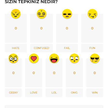
SIZIN TEPKINIZ NEDIR?
0
0
0
0
HATE
CONFUSED
FAIL
FUN
0
0
0
0
0
GEEKY
LOVE
LOL
OMG
WIN