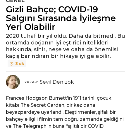
GENEL
6
Gizli Bahçe; COVID-19
y
ı
Salgını Sırasında İyileşme
l
Yeri Olabilir
ö
n
2020 tuhaf bir yıl oldu. Daha da bitmedi. Bu
ortamda doğanın iyileştirici nitelikleri
c
hakkında, sihir, neşe ve daha da önemlisi
e
kaçış barındıran bir hikaye iyi gelebilir.
6
y
3 dk
ı
l
Sevil Denizok
YAZAR:
ö
n
Frances Hodgson Burnett’in 1911 tarihli çocuk
c
kitabı The Secret Garden, bir kez daha
e
beyazperdeye uyarlandı. Eleştirmenler, şifalı bir
bahçeyle ilgili filmin tam doğru zamanda geldiğini
ve The Telegraph’ın buna “ışıltılı bir COVID