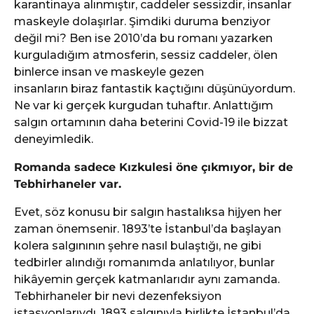
karantinaya alınmıştır, caddeler sessizdir, insanlar
maskeyle dolaşırlar. Şimdiki duruma benziyor
değil mi? Ben ise 2010’da bu romanı yazarken
kurguladığım atmosferin, sessiz caddeler, ölen
binlerce insan ve maskeyle gezen
insanların biraz fantastik kaçtığını düşünüyordum.
Ne var ki gerçek kurgudan tuhaftır. Anlattığım
salgın ortamının daha beterini Covid-19 ile bizzat
deneyimledik.
Romanda sadece Kızkulesi öne çıkmıyor, bir de
Tebhirhaneler var.
Evet, söz konusu bir salgın hastalıksa hijyen her
zaman önemsenir. 1893’te İstanbul’da başlayan
kolera salgınının şehre nasıl bulaştığı, ne gibi
tedbirler alındığı romanımda anlatılıyor, bunlar
hikâyemin gerçek katmanlarıdır aynı zamanda.
Tebhirhaneler bir nevi dezenfeksiyon
istasyonlarıydı. 1893 salgınıyla birlikte İstanbul’da