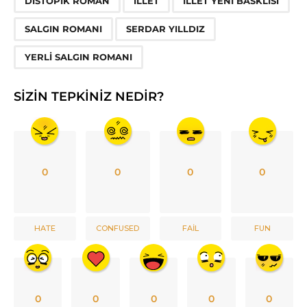
DISTOPIK ROMAN
ILLET
ILLET YENI BASKLISI
SALGIN ROMANI
SERDAR YILLDIZ
YERLI SALGIN ROMANI
SIZIN TEPKINIZ NEDIR?
0
0
0
0
HATE
CONFUSED
FAIL
FUN
0
0
0
0
0