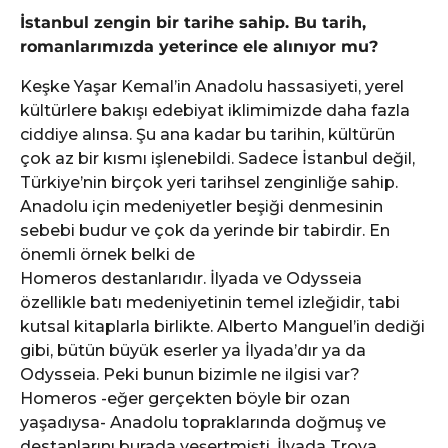
İstanbul zengin bir tarihe sahip. Bu tarih,
romanlarımızda yeterince ele alınıyor mu?
Keşke Yaşar Kemal’in Anadolu hassasiyeti, yerel
kültürlere bakışı edebiyat iklimimizde daha fazla
ciddiye alınsa. Şu ana kadar bu tarihin, kültürün
çok az bir kısmı işlenebildi. Sadece İstanbul değil,
Türkiye’nin birçok yeri tarihsel zenginliğe sahip.
Anadolu için medeniyetler beşiği denmesinin
sebebi budur ve çok da yerinde bir tabirdir. En
önemli örnek belki de
Homeros destanlarıdır. İlyada ve Odysseia
özellikle batı medeniyetinin temel izleğidir, tabi
kutsal kitaplarla birlikte. Alberto Manguel’in dediği
gibi, bütün büyük eserler ya İlyada’dır ya da
Odysseia. Peki bunun bizimle ne ilgisi var?
Homeros -eğer gerçekten böyle bir ozan
yaşadıysa- Anadolu topraklarında doğmuş ve
destanlarını burada yeşertmişti. İlyada Troya