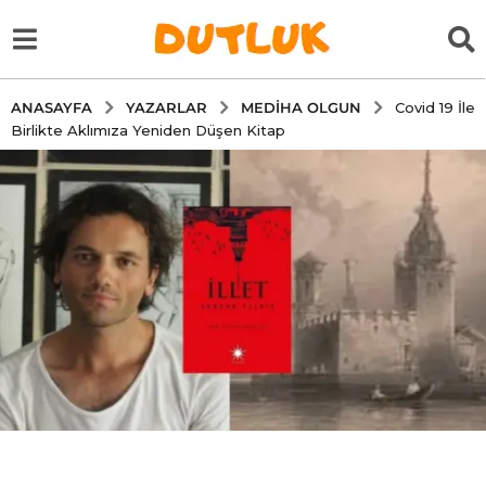
YAZARLAR
MEDIHA OLGUN
ANASAYFA
Covid 19 İle
Birlikte Aklımıza Yeniden Düşen Kitap
6