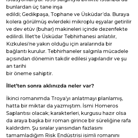
bunlardan üç tane inşa
edildi; Gedikpaşa, Tophane ve Üsküdar’da. Buraya
kolera görülmüş evlerdeki mikroplu eşyalar getirilir
ve dev etüv (buhar) makineleri içinde dezenfekte
edilirdi. İllet’te Üsküdar Tebhirhanesi anlatılır,
Kızkulesi’ne yakın olduğu için aralarında bir
bağlantı kurulur. Tebhirhaneler salgınla mücadele
açısından dönemin takdir edilesi yapılarıdır ve şu
an tarihi
bir öneme sahiptir.
İllet’ten sonra aklınızda neler var?
İkinci romanımda Troya’yı anlatmayı planlamış,
hatta bir miktar da yazmıştım. İsmi Homeros
Saplantısı olacak; karakterleri, kurgusu hazır olsa
da araya başka bir roman girince bir süreliğine rafa
kaldırdım. Şu sıralar yarısından fazlasını
tamamladığım Risk Endüstrisi isimli romanını