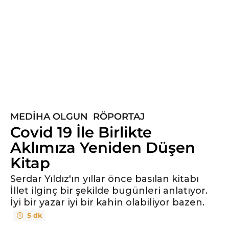
y
ı
l
ö
n
c
e
6
y
ı
MEDIHA OLGUN
,
RÖPORTAJ
l
Covid 19 İle Birlikte
ö
Aklımıza Yeniden Düşen
n
Kitap
c
e
Serdar Yıldız'ın yıllar önce basılan kitabı
İllet ilginç bir şekilde bugünleri anlatıyor.
İyi bir yazar iyi bir kahin olabiliyor bazen.
5 dk