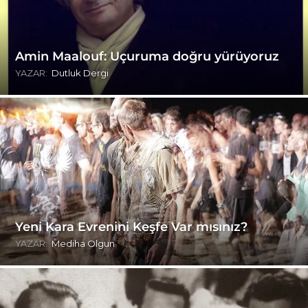
Amin Maalouf: Uçuruma doğru yürüyoruz
YAZAR:
Dutluk Dergi
Yeni Kara Evrenini Keşfe Var mısınız?
YAZAR:
Mediha Olgun