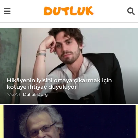
Hikâyenin iyisini ortaya çıkarmak için
kötüye ihtiyaç duyuluyor
YAZAR:
Dutluk Dergi