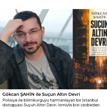
R
ö
p
o
r
t
a
j
Gökcan ŞAHİN ile Suçun Altın Devri
Polisiye ile bilimkurguyu harmanlayan bir İstanbul
distopyası Suçun Altın Devri. İsmiyle bizi cezbeden