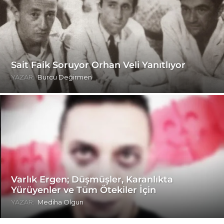
Sait Faik Soruyor Orhan Veli Yanıtlıyor
YAZAR:
Burcu Değirmen
Varlık Ergen; Düşmüşler, Karanlıkta
Yürüyenler ve Tüm Ötekiler İçin
YAZAR:
Mediha Olgun