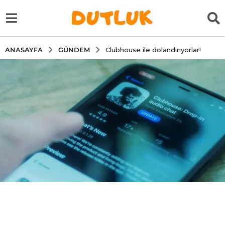
GÜNDEM
ANASAYFA
Clubhouse ile dolandırıyorlar!
5
y
ı