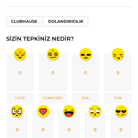
,
CLUBHAUSE
DOLANDIRICILIK
SIZIN TEPKINIZ NEDIR?
0
0
0
0
HATE
CONFUSED
FAIL
FUN
0
0
0
0
0