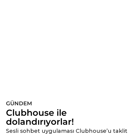
l
ö
n
c
e
5
y
ı
l
ö
n
c
e
GÜNDEM
Clubhouse ile
dolandırıyorlar!
Sesli sohbet uygulaması Clubhouse’u taklit