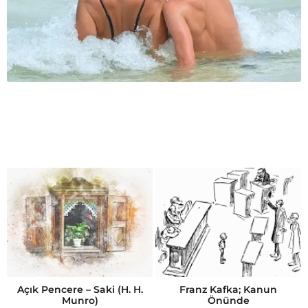
Açık Pencere – Saki (H. H.
Franz Kafka; Kanun
Munro)
Önünde