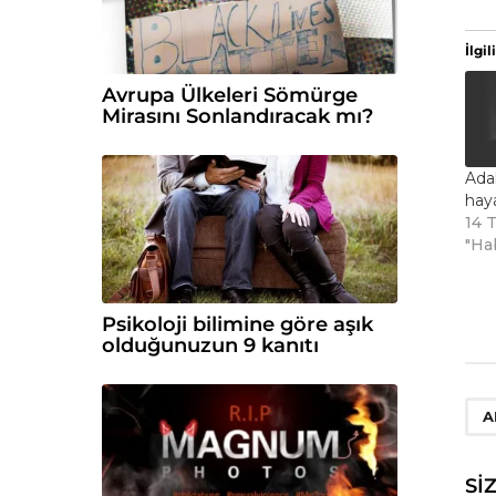
İlgili
Avrupa Ülkeleri Sömürge
Mirasını Sonlandıracak mı?
Ada
haya
14 
"Ha
Psikoloji bilimine göre aşık
olduğunuzun 9 kanıtı
A
SI