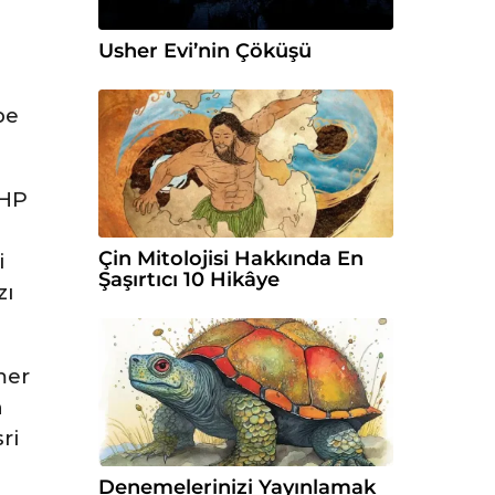
Usher Evi’nin Çöküşü
pe
CHP
Çin Mitolojisi Hakkında En
i
Şaşırtıcı 10 Hikâye
zı
mer
n
ri
Denemelerinizi Yayınlamak