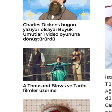
Charles Dickens bugün
yazıyor olsaydı Büyük
Umutlar’ı video oyununa
dönüştürürdü
İs
Tü
A Thousand Blows ve Tarihi
filmler üzerine
Ağ
dü
Ca