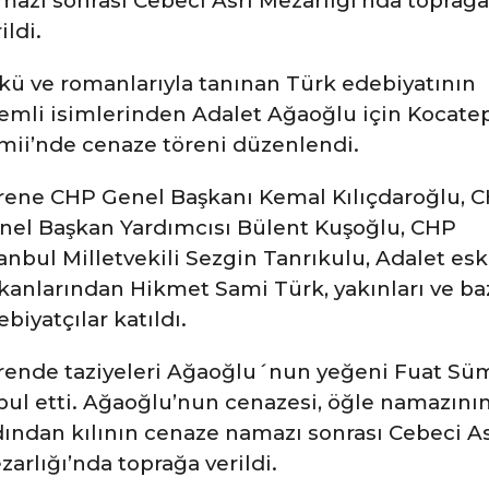
mazı sonrası Cebeci Asri Mezarlığı’nda toprağa
ildi.
kü ve romanlarıyla tanınan Türk edebiyatının
emli isimlerinden Adalet Ağaoğlu için Kocate
mii’nde cenaze töreni düzenlendi.
rene CHP Genel Başkanı Kemal Kılıçdaroğlu, 
nel Başkan Yardımcısı Bülent Kuşoğlu, CHP
anbul Milletvekili Sezgin Tanrıkulu, Adalet esk
kanlarından Hikmet Sami Türk, yakınları ve ba
biyatçılar katıldı.
rende taziyeleri Ağaoğlu´nun yeğeni Fuat Sü
bul etti. Ağaoğlu’nun cenazesi, öğle namazını
dından kılının cenaze namazı sonrası Cebeci As
arlığı’nda toprağa verildi.