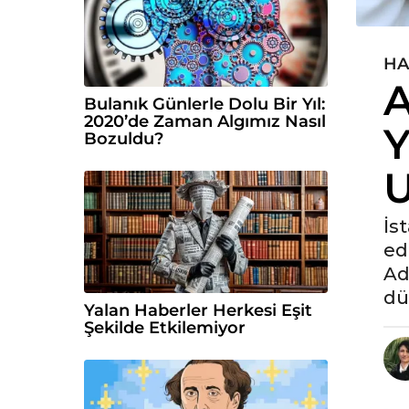
HA
6
A
y
Bulanık Günlerle Dolu Bir Yıl:
ı
2020’de Zaman Algımız Nasıl
Y
l
Bozuldu?
ö
U
n
c
e
İs
6
ed
y
Ad
ı
dü
l
Yalan Haberler Herkesi Eşit
Şekilde Etkilemiyor
ö
n
c
e