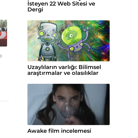
İsteyen 22 Web Sitesi ve
Dergi
p
Uzaylıların varlığı: Bilimsel
araştırmalar ve olasılıklar
Awake film incelemesi