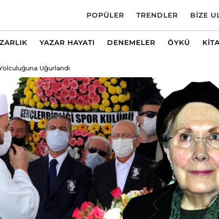
POPÜLER
TRENDLER
BIZE U
AZARLIK
YAZAR HAYATI
DENEMELER
ÖYKÜ
KIT
Yolculuğuna Uğurlandı