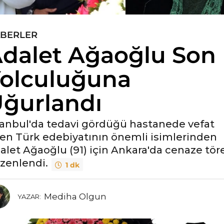
BERLER
dalet Ağaoğlu Son
olculuğuna
ğurlandı
tanbul'da tedavi gördüğü hastanede vefat
en Türk edebiyatının önemli isimlerinden
alet Ağaoğlu (91) için Ankara'da cenaze tör
zenlendi.
1 dk
Mediha Olgun
YAZAR: