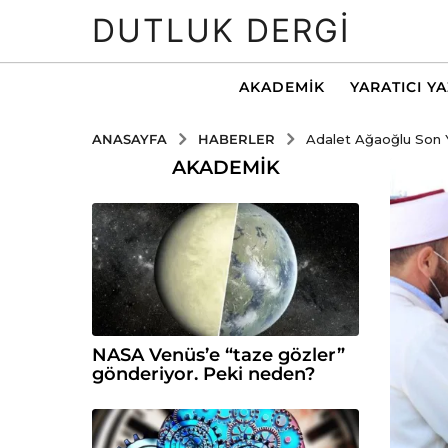
DUTLUK DERGI
AKADEMIK
YARATICI Y
HABERLER
ANASAYFA
Adalet Ağaoğlu Son 
AKADEMIK
NASA Venüs’e “taze gözler”
gönderiyor. Peki neden?