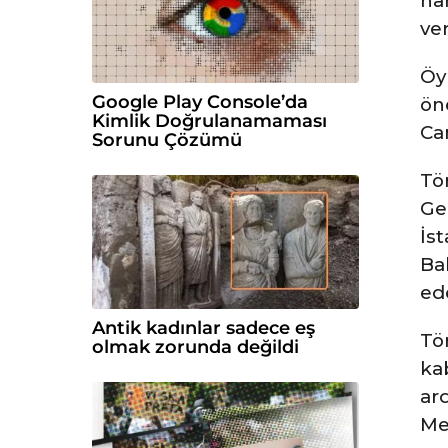
na
ver
Öy
Google Play Console’da
ön
Kimlik Doğrulanamaması
Ca
Sorunu Çözümü
Tö
Ge
İst
Ba
ede
Antik kadınlar sadece eş
Tö
olmak zorunda değildi
ka
ar
Mez