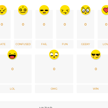
0
0
0
0
0
0
ATE
CONFUSED
FAIL
FUN
GEEKY
LO
0
0
0
LOL
OMG
WIN