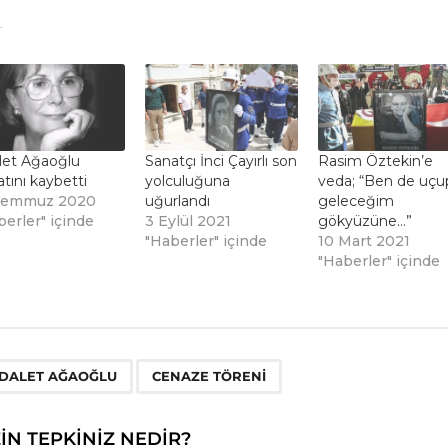
let Ağaoğlu
Sanatçı İnci Çayırlı son
Rasim Öztekin’e
tını kaybetti
yolculuğuna
veda; “Ben de uçu
Temmuz 2020
uğurlandı
geleceğim
berler" içinde
3 Eylül 2021
gökyüzüne…”
"Haberler" içinde
10 Mart 2021
"Haberler" içinde
,
DALET AĞAOĞLU
CENAZE TÖRENI
ZIN TEPKINIZ NEDIR?