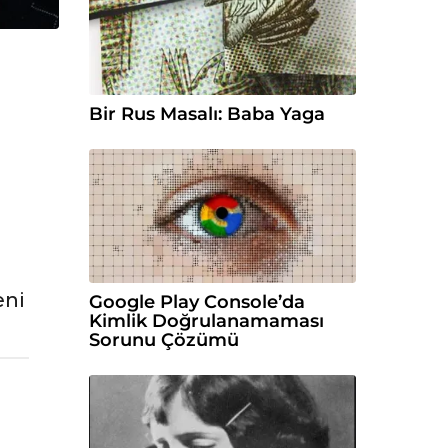
Bir Rus Masalı: Baba Yaga
eni
Google Play Console’da
Kimlik Doğrulanamaması
Sorunu Çözümü