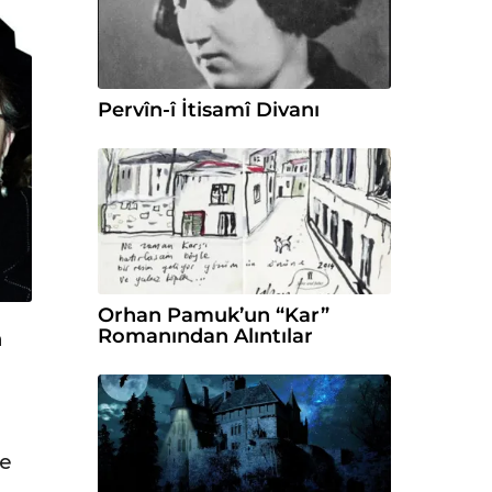
Pervîn-î İtisamî Divanı
Orhan Pamuk’un “Kar”
Romanından Alıntılar
n
ze