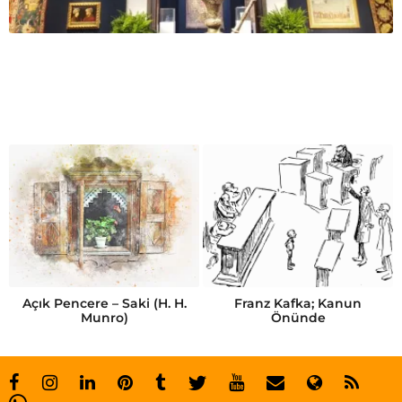
Açık Pencere – Saki (H. H.
Franz Kafka; Kanun
Munro)
Önünde