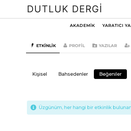
DUTLUK DERGI
AKADEMIK
YARATICI Y
ETKINLIK
PROFIL
YAZILAR
Kişisel
Bahsedenler
Beğeniler
Üzgünüm, her hangi bir etkinlik bulunama