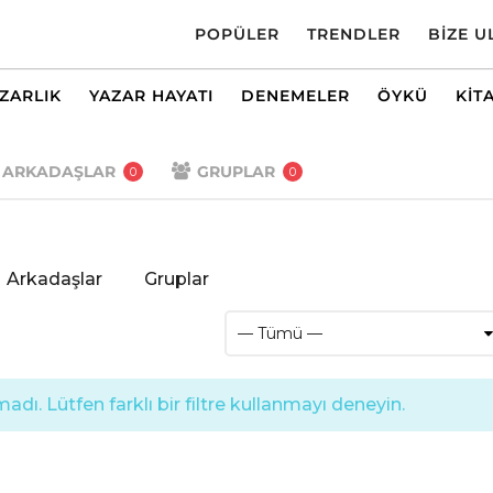
POPÜLER
TRENDLER
BIZE U
AZARLIK
YAZAR HAYATI
DENEMELER
ÖYKÜ
KIT
ARKADAŞLAR
GRUPLAR
0
0
Arkadaşlar
Gruplar
dı. Lütfen farklı bir filtre kullanmayı deneyin.