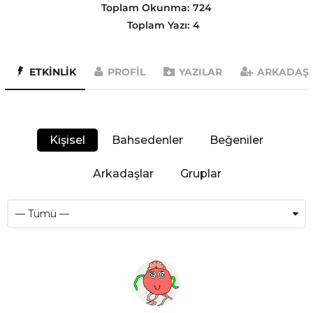
Toplam Okunma:
724
Toplam Yazı:
4
ETKINLIK
PROFIL
YAZILAR
ARKADAŞ
Kişisel
Bahsedenler
Beğeniler
Arkadaşlar
Gruplar