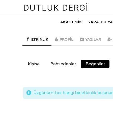
DUTLUK DERGI
AKADEMIK
YARATICI Y
ETKINLIK
PROFIL
YAZILAR
Kişisel
Bahsedenler
Beğeniler
Üzgünüm, her hangi bir etkinlik bulunama