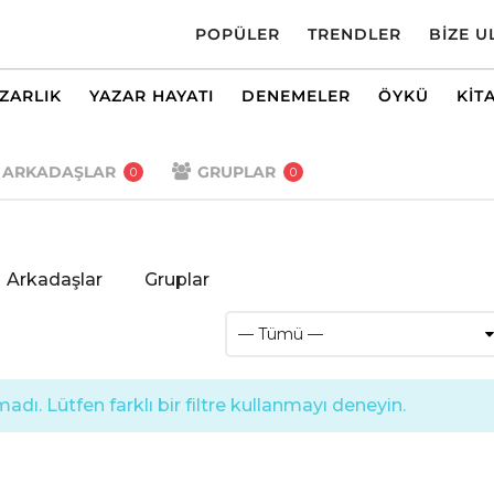
POPÜLER
TRENDLER
BIZE U
AZARLIK
YAZAR HAYATI
DENEMELER
ÖYKÜ
KIT
ARKADAŞLAR
GRUPLAR
0
0
Arkadaşlar
Gruplar
dı. Lütfen farklı bir filtre kullanmayı deneyin.