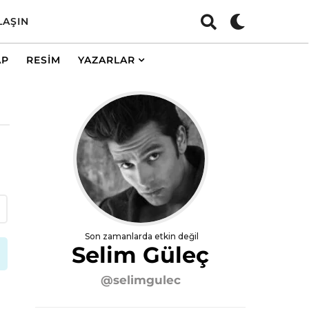
LAŞIN
AP
RESIM
YAZARLAR
Son zamanlarda etkin değil
Selim Güleç
@selimgulec