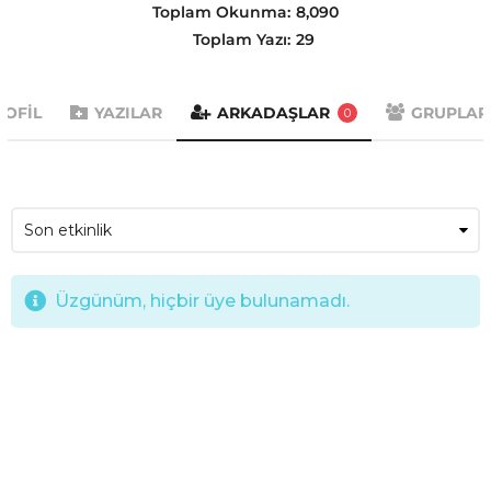
Toplam Okunma:
8,090
Toplam Yazı:
29
ROFIL
YAZILAR
ARKADAŞLAR
GRUPLA
0
Üzgünüm, hiçbir üye bulunamadı.