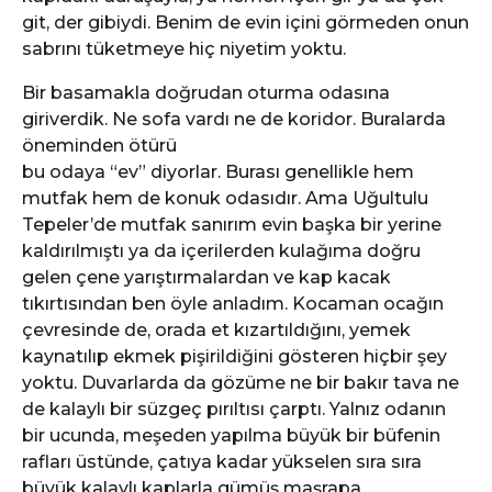
git, der gibiydi. Benim de evin içini görmeden onun
sabrını tüketmeye hiç niyetim yoktu.
Bir basamakla doğrudan oturma odasına
giriverdik. Ne sofa vardı ne de koridor. Buralarda
öneminden ötürü
bu odaya “ev” diyorlar. Burası genellikle hem
mutfak hem de konuk odasıdır. Ama Uğultulu
Tepeler’de mutfak sanırım evin başka bir yerine
kaldırılmıştı ya da içerilerden kulağıma doğru
gelen çene yarıştırmalardan ve kap kacak
tıkırtısından ben öyle anladım. Kocaman ocağın
çevresinde de, orada et kızartıldığını, yemek
kaynatılıp ekmek pişirildiğini gösteren hiçbir şey
yoktu. Duvarlarda da gözüme ne bir bakır tava ne
de kalaylı bir süzgeç pırıltısı çarptı. Yalnız odanın
bir ucunda, meşeden yapılma büyük bir büfenin
rafları üstünde, çatıya kadar yükselen sıra sıra
büyük kalaylı kaplarla gümüş maşrapa