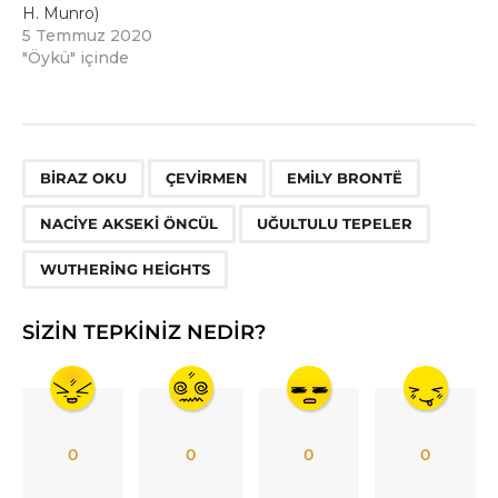
H. Munro)
5 Temmuz 2020
"Öykü" içinde
,
,
,
,
,
BIRAZ OKU
ÇEVIRMEN
EMILY BRONTЁ
NACIYE AKSEKI ÖNCÜL
UĞULTULU TEPELER
WUTHERING HEIGHTS
SIZIN TEPKINIZ NEDIR?
0
0
0
0