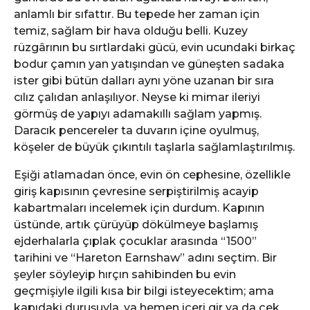
anlamlı bir sıfattır. Bu tepede her zaman için
temiz, sağlam bir hava olduğu belli. Kuzey
rüzgârının bu sırtlardaki gücü, evin ucundaki birkaç
bodur çamın yan yatışından ve güneşten sadaka
ister gibi bütün dalları aynı yöne uzanan bir sıra
cılız çalıdan anlaşılıyor. Neyse ki mimar ileriyi
görmüş de yapıyı adamakıllı sağlam yapmış.
Daracık pencereler ta duvarın içine oyulmuş,
köşeler de büyük çıkıntılı taşlarla sağlamlaştırılmış.
Eşiği atlamadan önce, evin ön cephesine, özellikle
giriş kapısının çevresine serpiştirilmiş acayip
kabartmaları incelemek için durdum. Kapının
üstünde, artık çürüyüp dökülmeye başlamış
ejderhalarla çıplak çocuklar arasında “1500”
tarihini ve “Hareton Earnshaw” adını seçtim. Bir
şeyler söyleyip hırçın sahibinden bu evin
geçmişiyle ilgili kısa bir bilgi isteyecektim; ama
kapıdaki duruşuyla, ya hemen içeri gir ya da çek