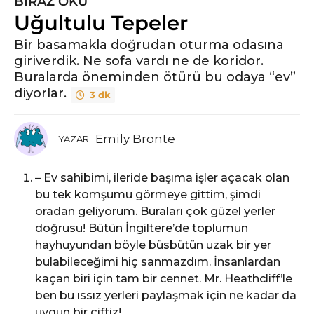
BIRAZ OKU
6
Uğultulu Tepeler
y
ı
Bir basamakla doğrudan oturma odasına
l
giriverdik. Ne sofa vardı ne de koridor.
ö
Buralarda öneminden ötürü bu odaya “ev”
n
diyorlar.
3 dk
c
e
6
Emily Brontё
YAZAR:
y
ı
– Ev sahibimi, ileride başıma işler açacak olan
l
bu tek komşumu görmeye gittim, şimdi
ö
oradan geliyorum. Buraları çok güzel yerler
n
doğrusu! Bütün İngiltere’de toplumun
c
hayhuyundan böyle büsbütün uzak bir yer
e
bulabileceğimi hiç sanmazdım. İnsanlardan
kaçan biri için tam bir cennet. Mr. Heathcliff’le
ben bu ıssız yerleri paylaşmak için ne kadar da
uygun bir çiftiz!