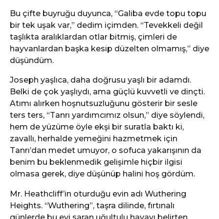
Bu çifte buyruğu duyunca, “Galiba evde topu topu
bir tek uşak var,” dedim içimden. “Tevekkeli değil
taşlıkta aralıklardan otlar bitmiş, çimleri de
hayvanlardan başka kesip düzelten olmamış,” diye
düşündüm.
Joseph yaşlıca, daha doğrusu yaşlı bir adamdı.
Belki de çok yaşlıydı, ama güçlü kuvvetli ve dinçti.
Atımı alırken hoşnutsuzluğunu gösterir bir sesle
ters ters, “Tanrı yardımcımız olsun,” diye söylendi,
hem de yüzüme öyle ekşi bir suratla baktı ki,
zavallı, herhalde yemeğini hazmetmek için
Tanrı’dan medet umuyor, o sofuca yakarışının da
benim bu beklenmedik gelişimle hiçbir ilgisi
olmasa gerek, diye düşünüp halini hoş gördüm.
Mr. Heathcliff’in oturduğu evin adı Wuthering
Heights. “Wuthering”, taşra dilinde, fırtınalı
günlerde bu evi saran uğultulu havayı belirten,