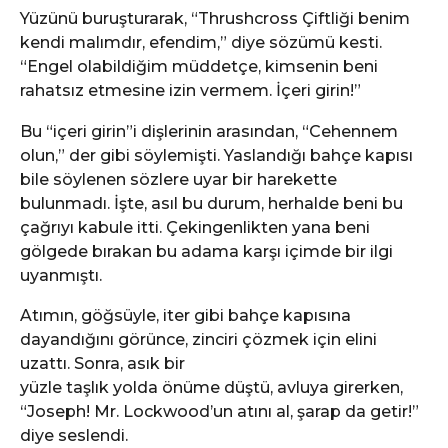
Yüzünü buruşturarak, “Thrushcross Çiftliği benim
kendi malımdır, efendim,” diye sözümü kesti.
“Engel olabildiğim müddetçe, kimsenin beni
rahatsız etmesine izin vermem. İçeri girin!”
Bu “içeri girin”i dişlerinin arasından, “Cehennem
olun,” der gibi söylemişti. Yaslandığı bahçe kapısı
bile söylenen sözlere uyar bir harekette
bulunmadı. İşte, asıl bu durum, herhalde beni bu
çağrıyı kabule itti. Çekingenlikten yana beni
gölgede bırakan bu adama karşı içimde bir ilgi
uyanmıştı.
Atımın, göğsüyle, iter gibi bahçe kapısına
dayandığını görünce, zinciri çözmek için elini
uzattı. Sonra, asık bir
yüzle taşlık yolda önüme düştü, avluya girerken,
“Joseph! Mr. Lockwood’un atını al, şarap da getir!”
diye seslendi.