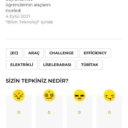
öğrencilerinin araçlarını
inceledi
4 Eylül 2021
"Bilim Teknoloji" içinde
,
,
,
,
,
,
(EC)
ARAÇ
CHALLENGE
EFFICIENCY
ELEKTRIKLI
LISELERARASI
TÜBİTAK
SIZIN TEPKINIZ NEDIR?
0
0
0
0