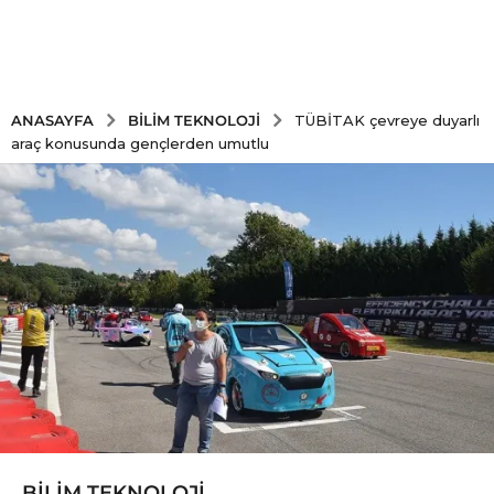
BILIM TEKNOLOJI
ANASAYFA
TÜBİTAK çevreye duyarlı
araç konusunda gençlerden umutlu
BILIM TEKNOLOJI
5