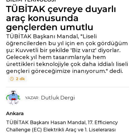
TÜBİTAK çevreye duyarlı
y
ı
araç konusunda
l
gençlerden umutlu
ö
n
TÜBİTAK Başkanı Mandal, "Liseli
öğrencilerden bu yıl için en çok gördüğüm
c
şu: Kuvvetli bir şekilde 'Biz varız' diyorlar.
e
Gelecek yıl hem tasarımlarıyla hem
5
ürettikleri teknolojiyle çok daha iddialı liseli
y
gençleri göreceğimize inanıyorum." dedi.
ı
l
2 dk
ö
n
Dutluk Dergi
YAZAR:
c
e
Ankara
TÜBİTAK Başkanı Hasan Mandal, 17. Efficiency
Challenge (EC) Elektrikli Araç ve 1. Liselerarası