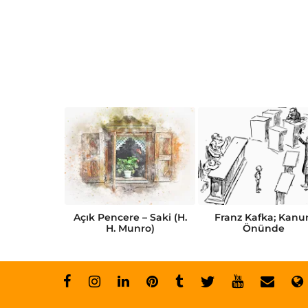
Kısa Öykü
Açık Pencere – Saki (H.
Franz Kafka; Kanu
abı
H. Munro)
Önünde