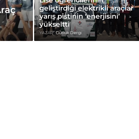
Lise öğrencilerinin
geliştirdiği elektrikli araçlar
Araç
yarış pistinin ‘enerjisini’
yükseltti
YAZAR:
Dutluk Dergi