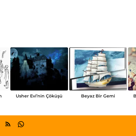
n
Usher Evi’nin Çöküşü
Beyaz Bir Gemi
B