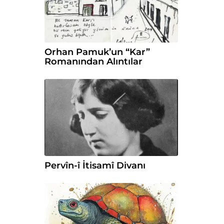
Orhan Pamuk’un “Kar”
Romanından Alıntılar
Pervîn-î İtisamî Divanı