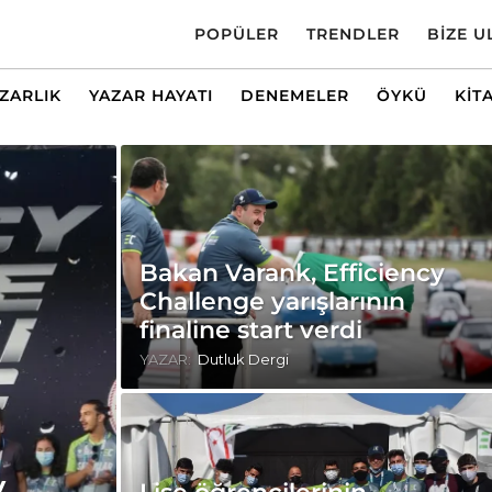
POPÜLER
TRENDLER
BIZE U
AZARLIK
YAZAR HAYATI
DENEMELER
ÖYKÜ
KIT
Bakan Varank, Efficiency
Challenge yarışlarının
finaline start verdi
YAZAR:
Dutluk Dergi
y