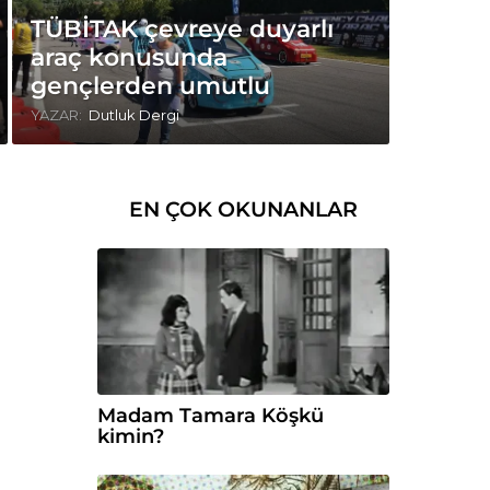
TÜBİTAK çevreye duyarlı
araç konusunda
gençlerden umutlu
YAZAR:
Dutluk Dergi
EN ÇOK OKUNANLAR
Madam Tamara Köşkü
kimin?