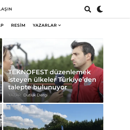
LAŞIN
AP
RESIM
YAZARLAR
TEKNOFEST düzenlemek
isteyen ülkeler Türkiye’den
talepte bulunuyor
YAZAR:
Dutluk Dergi