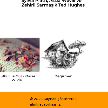
Sylvia Plath, Assia Wevill ve
Zehirli Sarmaşık Ted Hughes
ülbül ile Gül – Oscar
Değirmen
Gamma
Wilde
© 2026 Kaynak göstererek
alıntılayabilirsiniz.