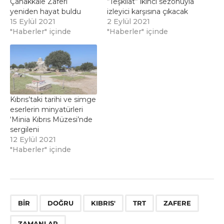
Çanakkale Zaferi
“Teşkilat” ikinci sezonuyla
yeniden hayat buldu
izleyici karşısına çıkacak
15 Eylül 2021
2 Eylül 2021
"Haberler" içinde
"Haberler" içinde
Kıbrıs’taki tarihi ve simge
eserlerin minyatürleri
‘Minia Kıbrıs Müzesi’nde
sergileni
12 Eylül 2021
"Haberler" içinde
,
,
,
,
,
BIR
DOĞRU
KIBRIS'
TRT
ZAFERE
ZAMANLAR