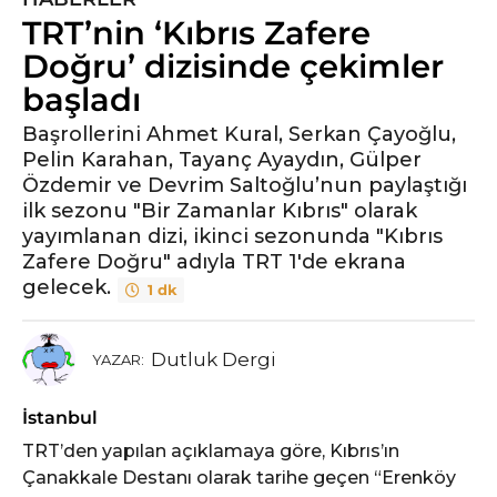
TRT’nin ‘Kıbrıs Zafere
y
ı
Doğru’ dizisinde çekimler
l
başladı
ö
n
Başrollerini Ahmet Kural, Serkan Çayoğlu,
Pelin Karahan, Tayanç Ayaydın, Gülper
c
Özdemir ve Devrim Saltoğlu’nun paylaştığı
e
ilk sezonu "Bir Zamanlar Kıbrıs" olarak
5
yayımlanan dizi, ikinci sezonunda "Kıbrıs
y
Zafere Doğru" adıyla TRT 1'de ekrana
ı
gelecek.
l
1 dk
ö
n
Dutluk Dergi
YAZAR:
c
e
İstanbul
TRT’den yapılan açıklamaya göre, Kıbrıs’ın
Çanakkale Destanı olarak tarihe geçen “Erenköy