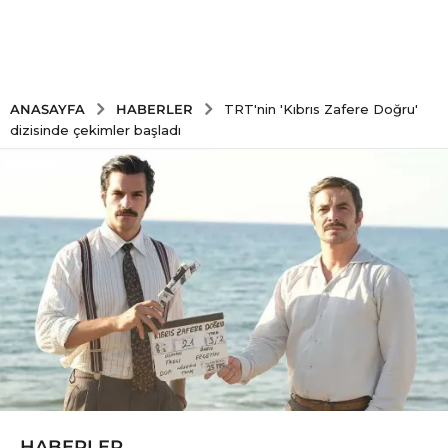
HABERLER
ANASAYFA
TRT'nin 'Kıbrıs Zafere Doğru'
dizisinde çekimler başladı
HABERLER
5