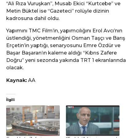
“Ali Rıza Vuruşkan”, Musab Ekici “Kurtcebe” ve
Metin Büktel ise “Gazeteci” rolüyle dizinin
kadrosuna dahil oldu.
Yapımını TMC Film’in, yapımcılığını Erol Avcı’nın
üstlendiği, yönetmenliğini Osman Taşçı ve Barış
Erçetin’in yaptığı, senaryosunu Emre Özdür ve
Başar Başaran’ın kaleme aldığı “Kıbrıs Zafere
Doğru” yeni sezonda yakında TRT 1 ekranlarında
olacak.
Kaynak:
AA
İlgili