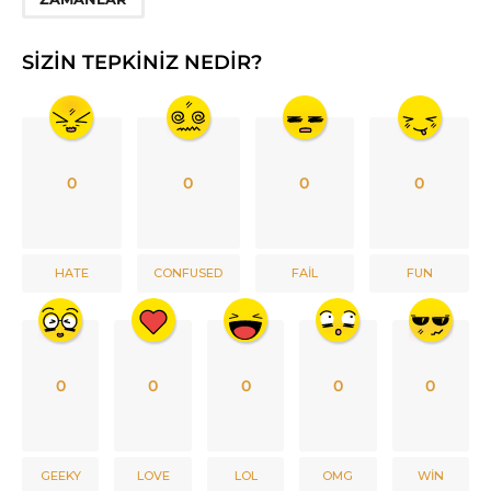
SIZIN TEPKINIZ NEDIR?
0
0
0
0
HATE
CONFUSED
FAIL
FUN
0
0
0
0
0
GEEKY
LOVE
LOL
OMG
WIN