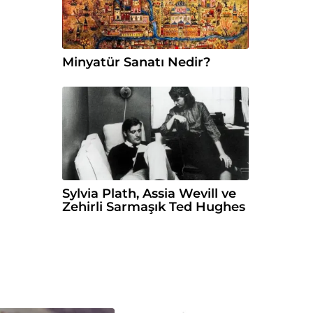
Minyatür Sanatı Nedir?
Sylvia Plath, Assia Wevill ve
Zehirli Sarmaşık Ted Hughes