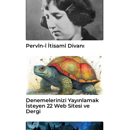
Pervîn-î İtisamî Divanı
Denemelerinizi Yayınlamak
İsteyen 22 Web Sitesi ve
Dergi