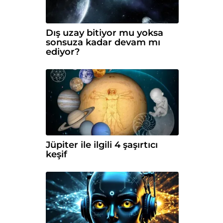
Dış uzay bitiyor mu yoksa
sonsuza kadar devam mı
ediyor?
Jüpiter ile ilgili 4 şaşırtıcı
keşif