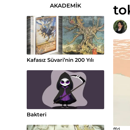
to
AKADEMIK
Kafasız Süvari’nin 200 Yılı
Bakteri
ffd