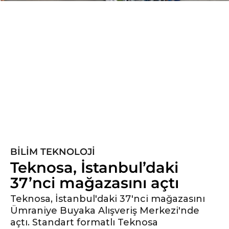
5
y
ı
l
ö
n
c
e
5
y
ı
BILIM TEKNOLOJI
l
Teknosa, İstanbul’daki
ö
37’nci mağazasını açtı
n
c
Teknosa, İstanbul'daki 37'nci mağazasını
e
Ümraniye Buyaka Alışveriş Merkezi'nde
açtı. Standart formatlı Teknosa