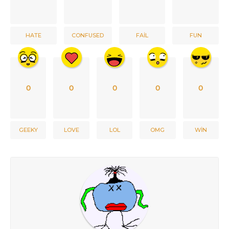
HATE
CONFUSED
FAIL
FUN
0
0
0
0
0
GEEKY
LOVE
LOL
OMG
WIN