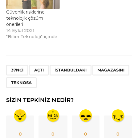
Güvenlik risklerine
teknolojik çözüm
önerileri
14 Eylül 2021
"Bilim Teknoloji" içinde
,
,
,
,
37NCI
AÇTI
İSTANBULDAKI
MAĞAZASINI
TEKNOSA
SIZIN TEPKINIZ NEDIR?
0
0
0
0