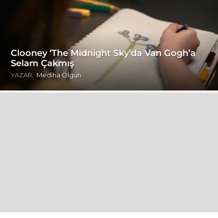
Clooney ‘The Midnight Sky’da Van Gogh’a
Selam Çakmış
YAZAR:
Mediha Olgun