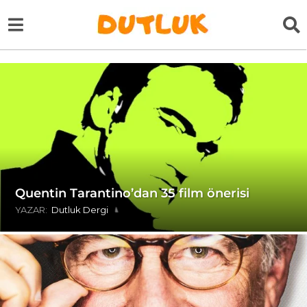
Quentin Tarantino’dan 35 film önerisi
YAZAR:
Dutluk Dergi