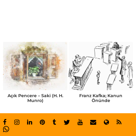
f
i
l
m
ö
n
e
r
i
s
Açık Pencere – Saki (H. H.
Franz Kafka; Kanun
Munro)
Önünde
i