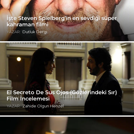
İşte Steven Spielberg’in en sevdiği süper
kahraman filmi
YAZAR:
Dutluk Dergi
El Secreto De Sus Ojos (Gözlerindeki Sır)
Film İncelemesi
YAZAR:
Zahide Olgun Henzel