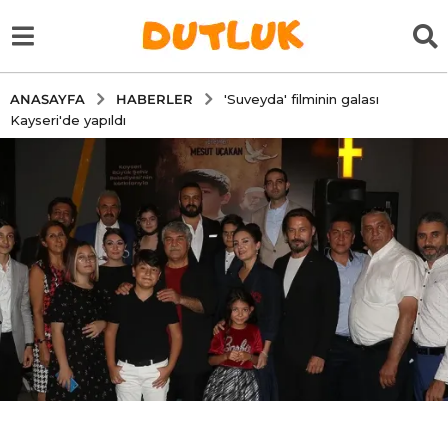
HABERLER
ANASAYFA
'Suveyda' filminin galası
Kayseri'de yapıldı
5