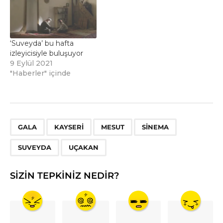
‘Suveyda’ bu hafta
izleyicisiyle buluşuyor
9 Eylül 2021
"Haberler" içinde
,
,
,
,
,
GALA
KAYSERI
MESUT
SINEMA
SUVEYDA
UÇAKAN
SIZIN TEPKINIZ NEDIR?