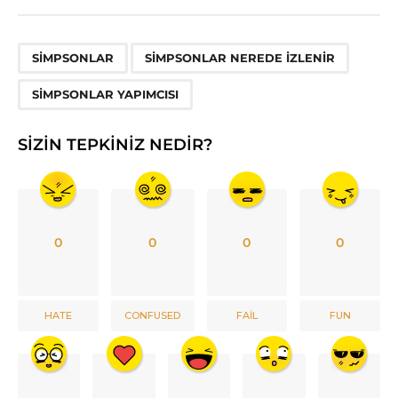
,
,
SIMPSONLAR
SIMPSONLAR NEREDE IZLENIR
SIMPSONLAR YAPIMCISI
SIZIN TEPKINIZ NEDIR?
0
0
0
0
HATE
CONFUSED
FAIL
FUN