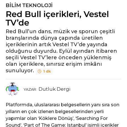
BILIM TEKNOLOJI
5
Red Bull içerikleri, Vestel
y
ı
TV’de
l
Red Bull’un dans, müzik ve sporun çeşitli
ö
branşlarında dünya çapında üretilen
n
içeriklerinin artık Vestel TV’de yayında
c
olduğunu duyurdu. Eylül ayından itibaren
e
seçili Vestel TV’lere önceden yüklenmiş
5
olan içeriklere, sınırsız erişim imkânı
y
sunuluyor.
1 dk
ı
l
ö
Dutluk Dergi
YAZAR:
n
c
Platformda, uluslararası belgesellerin yanı sıra son
e
yılların en çok izlenen belgesellerinden yerli
yapımlar olan ‘Köklere Dönüş’, ‘Searching For
Sound’, ‘Part of The Game: Istanbul’ isimli içerikler