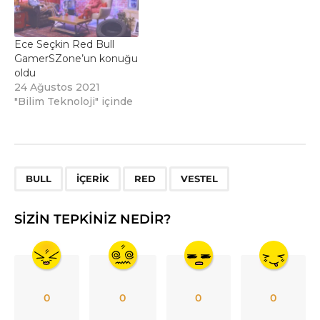
Ece Seçkin Red Bull
GamerSZone’un konuğu
oldu
24 Ağustos 2021
"Bilim Teknoloji" içinde
,
,
,
BULL
IÇERIK
RED
VESTEL
SIZIN TEPKINIZ NEDIR?
0
0
0
0