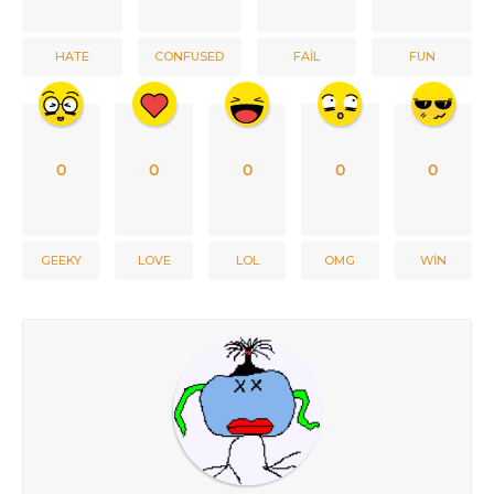
HATE
CONFUSED
FAIL
FUN
0
0
0
0
0
GEEKY
LOVE
LOL
OMG
WIN