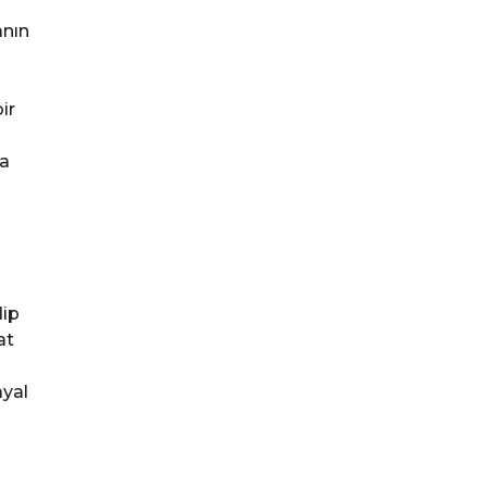
anın
ir
na
dip
at
ayal