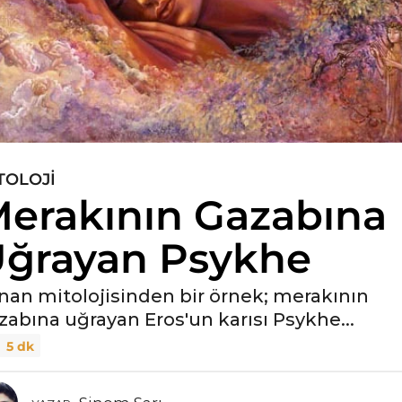
TOLOJI
erakının Gazabına
ğrayan Psykhe
nan mitolojisinden bir örnek; merakının
zabına uğrayan Eros'un karısı Psykhe...
5 dk