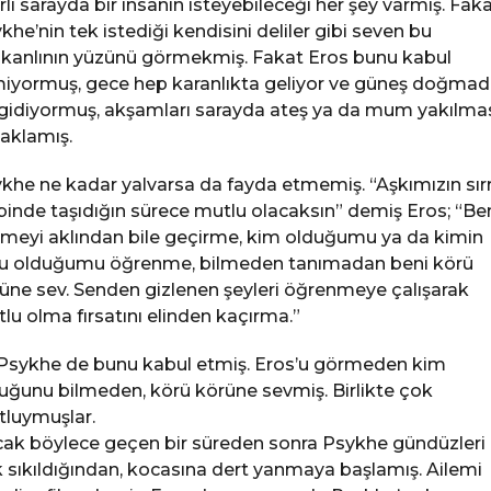
irli sarayda bir insanın isteyebileceği her şey varmış. Fak
khe’nin tek istediği kendisini deliler gibi seven bu
ikanlının yüzünü görmekmiş. Fakat Eros bunu kabul
iyormuş, gece hep karanlıkta geliyor ve güneş doğma
gidiyormuş, akşamları sarayda ateş ya da mum yakılmas
aklamış.
khe ne kadar yalvarsa da fayda etmemiş. “Aşkımızın sırr
binde taşıdığın sürece mutlu olacaksın” demiş Eros; “Be
meyi aklından bile geçirme, kim olduğumu ya da kimin
u olduğumu öğrenme, bilmeden tanımadan beni körü
üne sev. Senden gizlenen şeyleri öğrenmeye çalışarak
lu olma fırsatını elinden kaçırma.”
Psykhe de bunu kabul etmiş. Eros’u görmeden kim
uğunu bilmeden, körü körüne sevmiş. Birlikte çok
luymuşlar.
ak böylece geçen bir süreden sonra Psykhe gündüzleri
 sıkıldığından, kocasına dert yanmaya başlamış. Ailemi