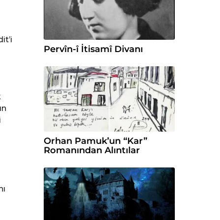
it’i
Pervîn-î İtisamî Divanı
k
ın
i
Orhan Pamuk’un “Kar”
Romanından Alıntılar
nı