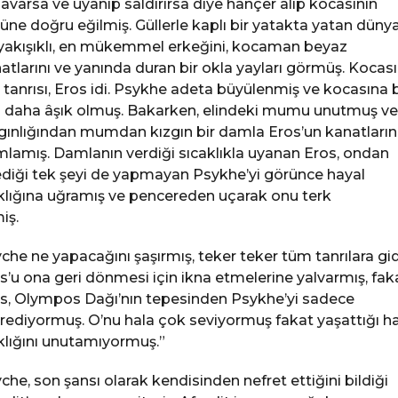
avarsa ve uyanıp saldırırsa diye hançer alıp kocasının
üne doğru eğilmiş. Güllerle kaplı bir yatakta yatan düny
yakışıklı, en mükemmel erkeğini, kocaman beyaz
atlarını ve yanında duran bir okla yayları görmüş. Kocası
 tanrısı, Eros idi. Psykhe adeta büyülenmiş ve kocasına b
 daha âşık olmuş. Bakarken, elindeki mumu unutmuş ve
gınlığından mumdan kızgın bir damla Eros’un kanatları
lamış. Damlanın verdiği sıcaklıkla uyanan Eros, ondan
ediği tek şeyi de yapmayan Psykhe’yi görünce hayal
ıklığına uğramış ve pencereden uçarak onu terk
iş.
che ne yapacağını şaşırmış, teker teker tüm tanrılara gi
s’u ona geri dönmesi için ikna etmelerine yalvarmış, fak
s, Olympos Dağı’nın tepesinden Psykhe’yi sadece
rediyormuş. O’nu hala çok seviyormuş fakat yaşattığı h
ıklığını unutamıyormuş.”
che, son şansı olarak kendisinden nefret ettiğini bildiği