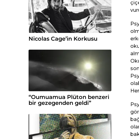
çiç
vur
Psy
olm
Nicolas Cage’in Korkusu
erk
oku
alm
Oku
so
Psy
ola
Her
“Oumuamua Plüton benzeri
bir gezegenden geldi”
Psy
gör
bağ
ola
bak