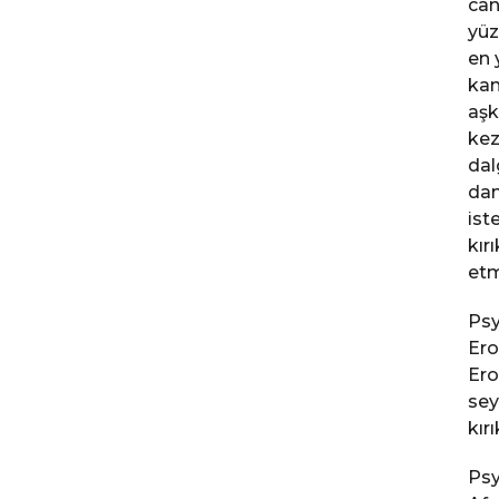
can
yüz
en 
kan
aşk
kez
dal
dam
ist
kır
etm
Psy
Ero
Ero
sey
kır
Psy