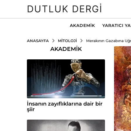
DUTLUK DERGI
AKADEMIK
YARATICI Y
MITOLOJI
ANASAYFA
Merakının Gazabına Uğ
AKADEMIK
İnsanın zayıflıklarına dair bir
şiir