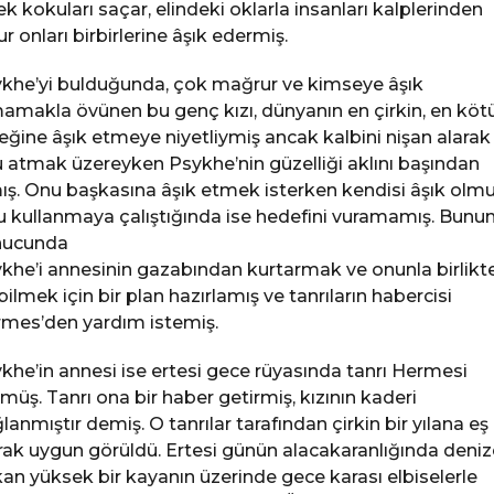
ek kokuları saçar, elindeki oklarla insanları kalplerinden
ur onları birbirlerine âşık edermiş.
khe’yi bulduğunda, çok mağrur ve kimseye âşık
amakla övünen bu genç kızı, dünyanın en çirkin, en köt
eğine âşık etmeye niyetliymiş ancak kalbini nişan alarak
 atmak üzereyken Psykhe’nin güzelliği aklını başından
ış. Onu başkasına âşık etmek isterken kendisi âşık olmu
 kullanmaya çalıştığında ise hedefini vuramamış. Bunu
nucunda
khe’i annesinin gazabından kurtarmak ve onunla birlikt
bilmek için bir plan hazırlamış ve tanrıların habercisi
mes’den yardım istemiş.
khe’in annesi ise ertesi gece rüyasında tanrı Hermesi
müş. Tanrı ona bir haber getirmiş, kızının kaderi
lanmıştır demiş. O tanrılar tarafından çirkin bir yılana eş
rak uygun görüldü. Ertesi günün alacakaranlığında deniz
an yüksek bir kayanın üzerinde gece karası elbiselerle