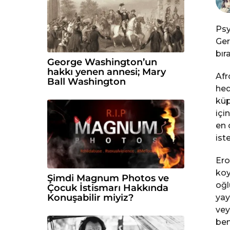
l
ö
Psy
n
Ger
c
bır
e
George Washington’un
hakkı yenen annesi; Mary
Afr
Ball Washington
hed
küp
içi
en 
ist
Ero
koy
Şimdi Magnum Photos ve
oğl
Çocuk İstismarı Hakkında
Konuşabilir miyiz?
yay
vey
bem