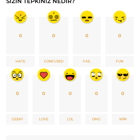
SIZIN TEPKINIZ NEDIR?
0
0
0
0
HATE
CONFUSED
FAIL
FUN
0
0
0
0
0
GEEKY
LOVE
LOL
OMG
WIN