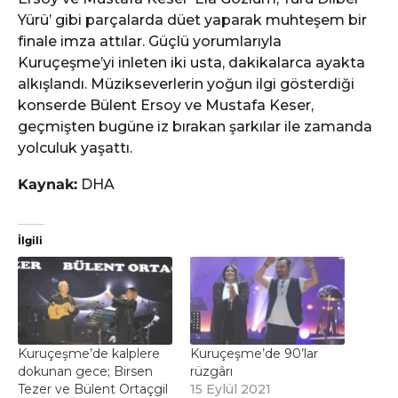
Yürü’ gibi parçalarda düet yaparak muhteşem bir
finale imza attılar. Güçlü yorumlarıyla
Kuruçeşme’yi inleten iki usta, dakikalarca ayakta
alkışlandı. Müzikseverlerin yoğun ilgi gösterdiği
konserde Bülent Ersoy ve Mustafa Keser,
geçmişten bugüne iz bırakan şarkılar ile zamanda
yolculuk yaşattı.
Kaynak:
DHA
İlgili
Kuruçeşme’de kalplere
Kuruçeşme’de 90’lar
dokunan gece; Birsen
rüzgârı
Tezer ve Bülent Ortaçgil
15 Eylül 2021