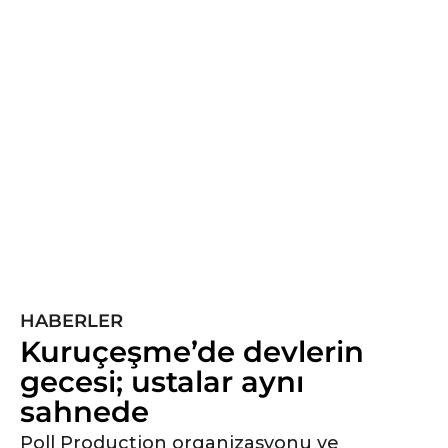
5
y
ı
l
ö
n
c
e
5
y
ı
l
ö
HABERLER
n
Kuruçeşme’de devlerin
c
e
gecesi; ustalar aynı
sahnede
Poll Production organizasyonu ve