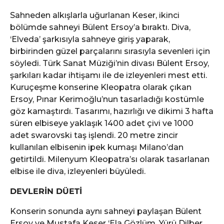
Sahneden alkışlarla uğurlanan Keser, ikinci
bölümde sahneyi Bülent Ersoy’a bıraktı. Diva,
‘Elveda’ şarkısıyla sahneye giriş yaparak,
birbirinden güzel parçalarını sırasıyla sevenleri için
söyledi. Türk Sanat Müziği’nin divası Bülent Ersoy,
şarkıları kadar ihtişamı ile de izleyenleri mest etti.
Kuruçeşme konserine Kleopatra olarak çıkan
Ersoy, Pınar Kerimoğlu’nun tasarladığı kostümle
göz kamaştırdı. Tasarımı, hazırlığı ve dikimi 3 hafta
süren elbiseye yaklaşık 1400 adet çivi ve 1000
adet swarovski taş işlendi. 20 metre zincir
kullanılan elbisenin ipek kumaşı Milano’dan
getirtildi. Milenyum Kleopatra’sı olarak tasarlanan
elbise ile diva, izleyenleri büyüledi.
DEVLERİN DÜETİ
Konserin sonunda aynı sahneyi paylaşan Bülent
Ersoy ve Mustafa Keser ‘Ela Gözlüm, Yürü Dilber