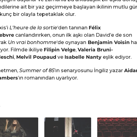
dilerine ait bir yaz geçirmeye başlayan ikilinin mutlu gün
kunç bir olayla tepetaklak olur.
xis’i
L’heure de la sortie
‘den tanınan
Félix
ebvre
canlandırırken, onun ilk aşkı olan David’e de son
rak
Un vrai bonhomme
‘de oynayan
Benjamin Voisin
ha
iyor. Filmde ikiliye
Filipin Velge
,
Valeria Bruni-
eschi
,
Melvil Poupaud
ve
Isabelle Nanty
eşlik ediyor.
netmen,
Summer of 85
’ın senaryosunu İngiliz yazar
Aida
ambers
’ın romanından uyarlıyor.