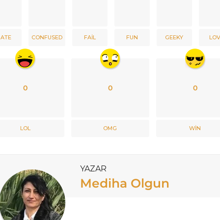
ATE
CONFUSED
FAIL
FUN
GEEKY
LO
0
0
0
LOL
OMG
WIN
YAZAR
Mediha Olgun