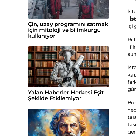
İst
“
İs
Çin, uzay programını satmak
içi
için mitoloji ve bilimkurgu
kullanıyor
Bir
“fi
sun
İst
kap
far
gün
Yalan Haberler Herkesi Eşit
Şekilde Etkilemiyor
Bu 
ned
tar
taş
ger