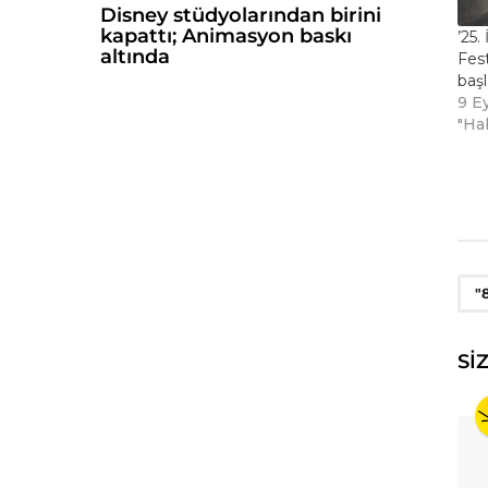
Disney stüdyolarından birini
kapattı; Animasyon baskı
’25.
altında
Fest
baş
9 E
"Ha
"
SI