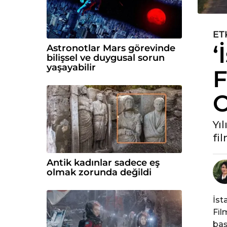
ET
6
‘
y
Astronotlar Mars görevinde
bilişsel ve duygusal sorun
ı
yaşayabilir
F
l
ö
O
n
c
e
Yı
6
fil
y
ı
Antik kadınlar sadece eş
l
olmak zorunda değildi
ö
n
İst
c
Fil
e
baş