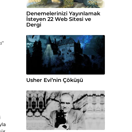
Denemelerinizi Yayınlamak
İsteyen 22 Web Sitesi ve
Dergi
ı”
Usher Evi’nin Çöküşü
i
yla
ür.