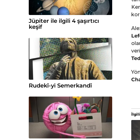
Ken
kor
Jüpiter ile ilgili 4 şaşırtıcı
keşif
Ale
Lef
ola
ver
Ted
Yö
Ch
Rudekî-yi Semerkandî
İlgili