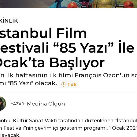
KINLIK
İstanbul Film
estivali “85 Yazı” İle
cak’ta Başlıyor
lın ilk haftasının ilk filmi François Ozon'un s
mi "85 Yazı" olacak.
1 dk
Mediha Olgun
YAZAR:
anbul Kültür Sanat Vakfı tarafından düzenlenen “İstanbul
m Festivali”nin çevrim içi gösterim programı, 1 Ocak 202
layacak.