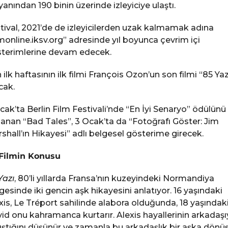
 yanından 190 binin üzerinde izleyiciye ulaştı.
tival, 2021’de de izleyicilerden uzak kalmamak adına
lmonline.iksv.org” adresinde yıl boyunca çevrim içi
terimlerine devam edecek.
ın ilk haftasının ilk filmi François Ozon’un son filmi “85 Yaz
cak.
cak’ta Berlin Film Festivali’nde “En İyi Senaryo” ödülünü
anan “Bad Tales”, 3 Ocak’ta da “Fotoğrafı Göster: Jim
shall’ın Hikayesi” adlı belgesel gösterime girecek.
 Filmin Konusu
Yazı
, 80’li yıllarda Fransa’nın kuzeyindeki Normandiya
gesinde iki gencin aşk hikayesini anlatıyor. 16 yaşındaki
xis, Le Tréport sahilinde alabora olduğunda, 18 yaşındak
id onu kahramanca kurtarır. Alexis hayallerinin arkadaşı
ıştığını düşünür ve zamanla bu arkadaşlık bir aşka dönüş