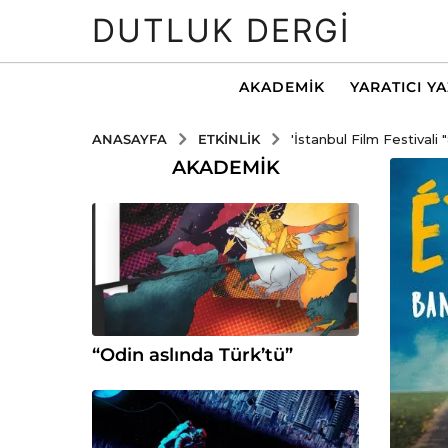
DUTLUK DERGI
AKADEMIK
YARATICI Y
ETKINLIK
ANASAYFA
'İstanbul Film Festivali 
AKADEMIK
“Odin aslında Türk’tü”