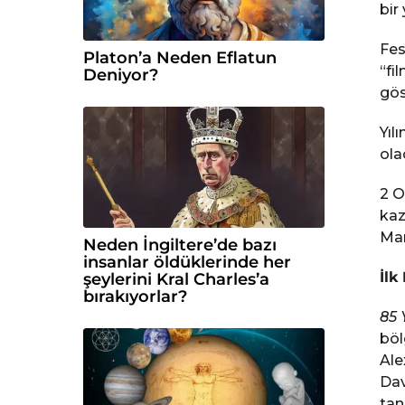
bir
Fes
Platon’a Neden Eflatun
“fi
Deniyor?
gös
Yıl
ola
2 O
kaz
Mar
Neden İngiltere’de bazı
insanlar öldüklerinde her
İlk
şeylerini Kral Charles’a
bırakıyorlar?
85 
böl
Ale
Dav
tan