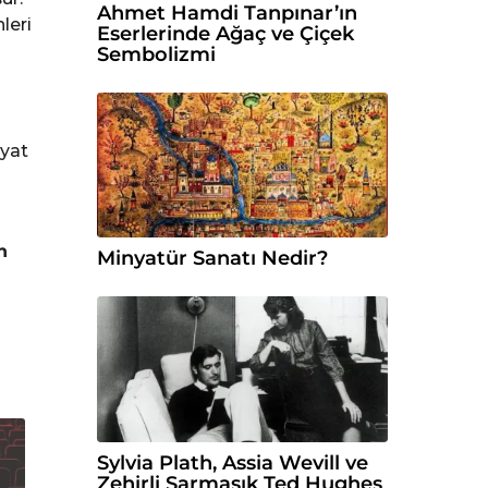
Ahmet Hamdi Tanpınar’ın
leri
Eserlerinde Ağaç ve Çiçek
Sembolizmi
yat
n
Minyatür Sanatı Nedir?
Sylvia Plath, Assia Wevill ve
Zehirli Sarmaşık Ted Hughes