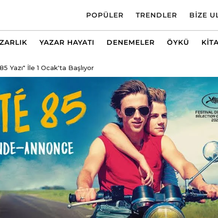
POPÜLER
TRENDLER
BIZE U
AZARLIK
YAZAR HAYATI
DENEMELER
ÖYKÜ
KIT
"85 Yazı" İle 1 Ocak'ta Başlıyor