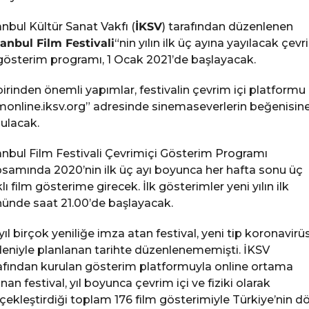
anbul Kültür Sanat Vakfı (
İKSV
) tarafından düzenlenen
tanbul Film Festivali
“nin yılın ilk üç ayına yayılacak çev
 gösterim programı, 1 Ocak 2021’de başlayacak.
birinden önemli yapımlar, festivalin çevrim içi platformu
lmonline.iksv.org” adresinde sinemaseverlerin beğenisin
ulacak.
anbul Film Festivali Çevrimiçi Gösterim Programı
samında 2020’nin ilk üç ayı boyunca her hafta sonu üç
klı film gösterime girecek. İlk gösterimler yeni yılın ilk
ünde saat 21.00’de başlayacak.
yıl birçok yeniliğe imza atan festival, yeni tip koronavirü
eniyle planlanan tarihte düzenlenememişti. İKSV
afından kurulan gösterim platformuyla online ortama
ınan festival, yıl boyunca çevrim içi ve fiziki olarak
çekleştirdiği toplam 176 film gösterimiyle Türkiye’nin dö