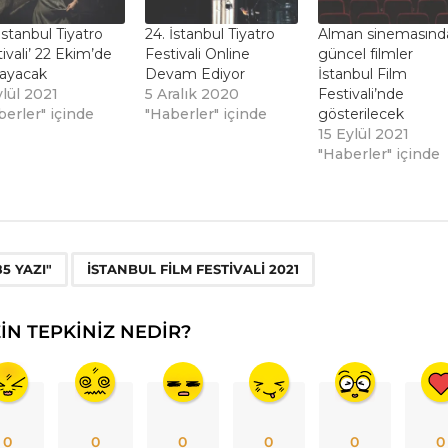
 İstanbul Tiyatro
24. İstanbul Tiyatro
Alman sinemasınd
ivali’ 22 Ekim’de
Festivali Online
güncel filmler
layacak
Devam Ediyor
İstanbul Film
ylül 2021
5 Aralık 2020
Festivali’nde
berler" içinde
"Haberler" içinde
gösterilecek
15 Eylül 2021
"Haberler" içinde
,
85 YAZI"
ISTANBUL FILM FESTIVALI 2021
ZIN TEPKINIZ NEDIR?
0
0
0
0
0
0