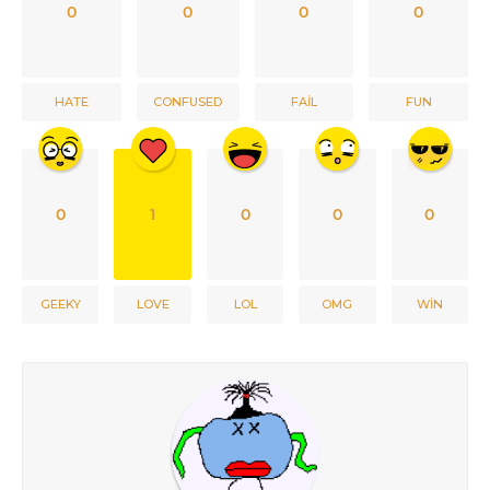
0
0
0
0
HATE
CONFUSED
FAIL
FUN
0
1
0
0
0
GEEKY
LOVE
LOL
OMG
WIN