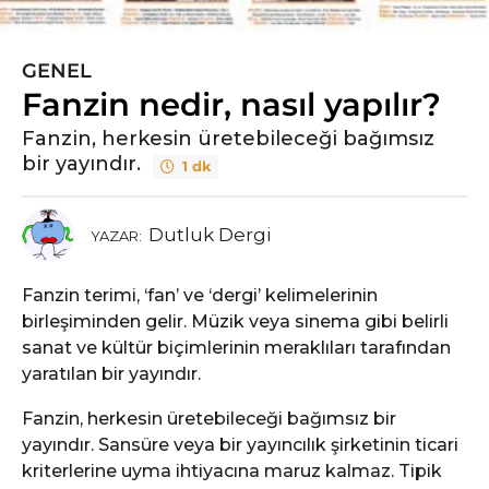
GENEL
5
Fanzin nedir, nasıl yapılır?
y
ı
Fanzin, herkesin üretebileceği bağımsız
l
bir yayındır.
1 dk
ö
n
c
Dutluk Dergi
YAZAR:
e
5
Fanzin terimi, ‘fan’ ve ‘dergi’ kelimelerinin
y
birleşiminden gelir. Müzik veya sinema gibi belirli
ı
sanat ve kültür biçimlerinin meraklıları tarafından
l
yaratılan bir yayındır.
ö
n
Fanzin, herkesin üretebileceği bağımsız bir
c
yayındır. Sansüre veya bir yayıncılık şirketinin ticari
e
kriterlerine uyma ihtiyacına maruz kalmaz. Tipik