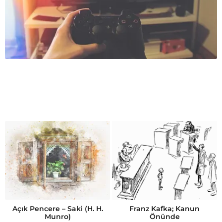
Açık Pencere – Saki (H. H.
Franz Kafka; Kanun
Munro)
Önünde