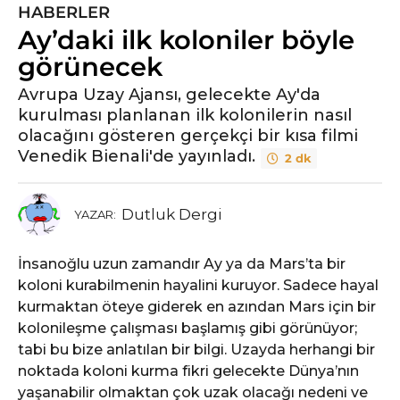
HABERLER
5
Ay’daki ilk koloniler böyle
y
ı
görünecek
l
Avrupa Uzay Ajansı, gelecekte Ay'da
ö
kurulması planlanan ilk kolonilerin nasıl
n
olacağını gösteren gerçekçi bir kısa filmi
c
Venedik Bienali'de yayınladı.
2 dk
e
5
y
Dutluk Dergi
YAZAR:
ı
l
İnsanoğlu uzun zamandır Ay ya da Mars’ta bir
ö
koloni kurabilmenin hayalini kuruyor. Sadece hayal
n
kurmaktan öteye giderek en azından Mars için bir
c
kolonileşme çalışması başlamış gibi görünüyor;
e
tabi bu bize anlatılan bir bilgi. Uzayda herhangi bir
noktada koloni kurma fikri gelecekte Dünya’nın
yaşanabilir olmaktan çok uzak olacağı nedeni ve