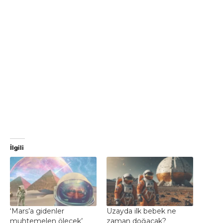
İlgili
‘Mars’a gidenler
Uzayda ilk bebek ne
muhtemelen ölecek’
zaman doğacak?