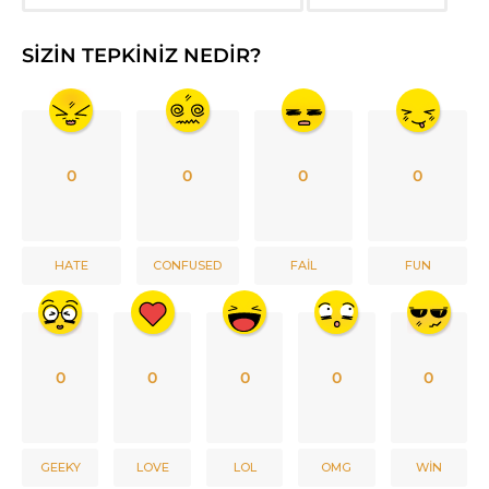
SIZIN TEPKINIZ NEDIR?
0
0
0
0
HATE
CONFUSED
FAIL
FUN
0
0
0
0
0
GEEKY
LOVE
LOL
OMG
WIN