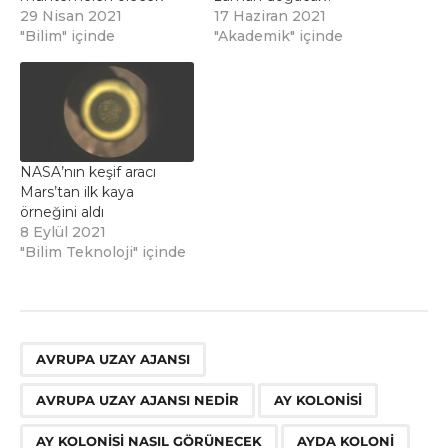
29 Nisan 2021
17 Haziran 2021
"Bilim" içinde
"Akademik" içinde
NASA’nın keşif aracı
Mars’tan ilk kaya
örneğini aldı
8 Eylül 2021
"Bilim Teknoloji" içinde
,
,
,
,
AVRUPA UZAY AJANSI
AVRUPA UZAY AJANSI NEDIR
AY KOLONISI
AY KOLONISI NASIL GÖRÜNECEK
AYDA KOLONI