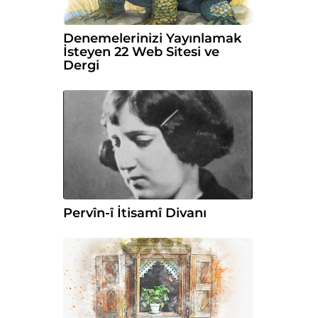
Denemelerinizi Yayınlamak
İsteyen 22 Web Sitesi ve
Dergi
Pervîn-î İtisamî Divanı