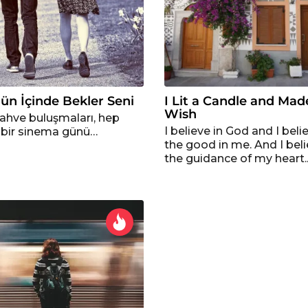
ün İçinde Bekler Seni
I Lit a Candle and Mad
Wish
 kahve buluşmaları, hep
I believe in God and I beli
e bir sinema günü…
the good in me. And I beli
the guidance of my heart..