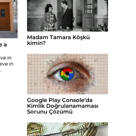
Madam Tamara Köşkü
kimin?
e a
eve in
eve in
.
Google Play Console’da
Kimlik Doğrulanamaması
Sorunu Çözümü