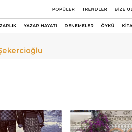
POPÜLER
TRENDLER
BIZE U
AZARLIK
YAZAR HAYATI
DENEMELER
ÖYKÜ
KIT
Şekercioğlu