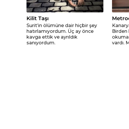
Kilit Taşı
Metro
Surit’in ölümüne dair hiçbir şey
Kanary
hatırlamıyordum. Üç ay önce
Birden 
kavga ettik ve ayrıldık
okumam
sanıyordum.
vardı. 