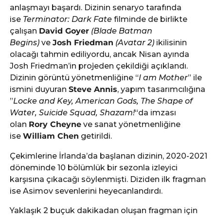
anlaşmayı başardı. Dizinin senaryo tarafında
ise
Terminator: Dark Fate
filminde de birlikte
çalışan
David Goyer
(Blade Batman
Begins)
ve
Josh Friedman
(Avatar 2)
ikilisinin
olacağı tahmin ediliyordu, ancak Nisan ayında
Josh Friedman’in projeden çekildiği açıklandı.
Dizinin görüntü yönetmenliğine “
I am Mother
” ile
ismini duyuran
Steve Annis
, yapım tasarımcılığına
”
Locke and Key, American Gods, The Shape of
Water, Suicide Squad, Shazam!
“da imzası
olan
Rory Cheyne
ve sanat yönetmenliğine
ise
William Chen
getirildi.
Çekimlerine İrlanda’da başlanan dizinin, 2020-2021
döneminde 10 bölümlük bir sezonla izleyici
karşısına çıkacağı söylenmişti. Diziden ilk fragman
ise Asimov sevenlerini heyecanlandırdı.
Yaklaşık 2 buçuk dakikadan oluşan fragman için