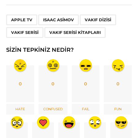
,
,
,
,
APPLE TV
ISAAC ASIMOV
VAKIF DIZISI
VAKIF SERISI
VAKIF SERISI KITAPLARI
SIZIN TEPKINIZ NEDIR?
0
0
0
0
HATE
CONFUSED
FAIL
FUN