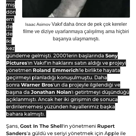
miş
dön
em
Vakıf daha önce de pek çok kereler
Isaac Asimov
de
filme ve diziye uyarlanmaya çalışılmış ama hiçbiri
de
başarıya ulaşmamıştı.
iki
kez
gündeme gelmişti. 2000’lerin başlarında
Sony
Pictures
‘ın Vakıf’ın haklarını satın aldığı ve projeyi
yönetmen
Roland Emmerich
‘le birlikte hayata
geçirmeyi planladığı konuşulmuştu. Daha
sonra
Warner Bros
‘un da projeyle ilgilendiği ve
başına da
Jonathan Nolan
‘ı getirtmeyi düşündüğü
açıklanmıştı. Ancak her iki girişimin de sonuca
erdirilememesi yüzünden hayallerimiz başka
bahara kalmıştı.
Şans,
Gost In The Shell
‘in yönetmeni
Rupert
Sanders
’a güldü ve seriyi yönetmek için Apple ile