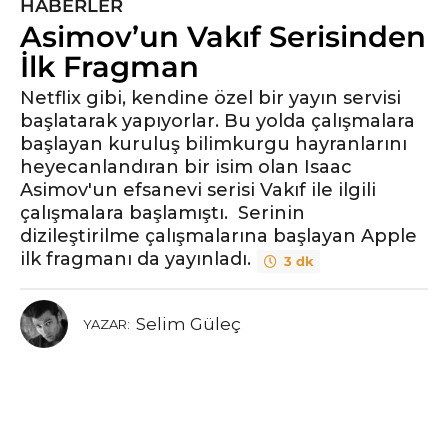
HABERLER
6
Asimov’un Vakıf Serisinden
y
ı
İlk Fragman
l
Netflix gibi, kendine özel bir yayın servisi
ö
başlatarak yapıyorlar. Bu yolda çalışmalara
n
başlayan kuruluş bilimkurgu hayranlarını
c
heyecanlandıran bir isim olan Isaac
e
Asimov'un efsanevi serisi Vakıf ile ilgili
6
çalışmalara başlamıştı. Serinin
y
dizileştirilme çalışmalarına başlayan Apple
ı
ilk fragmanı da yayınladı.
3 dk
l
ö
n
Selim Güleç
YAZAR:
c
e