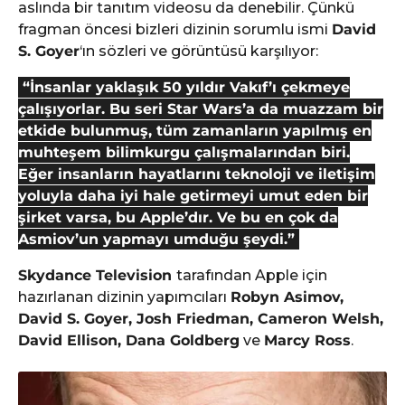
aslında bir tanıtım videosu da denebilir. Çünkü
fragman öncesi bizleri dizinin sorumlu ismi
David
S. Goyer
‘ın sözleri ve görüntüsü karşılıyor:
“İnsanlar yaklaşık 50 yıldır Vakıf’ı çekmeye
çalışıyorlar. Bu seri Star Wars’a da muazzam bir
etkide bulunmuş, tüm zamanların yapılmış en
muhteşem bilimkurgu çalışmalarından biri.
Eğer insanların hayatlarını teknoloji ve iletişim
yoluyla daha iyi hale getirmeyi umut eden bir
şirket varsa, bu Apple’dır. Ve bu en çok da
Asmiov’un yapmayı umduğu şeydi.”
Skydance Television
tarafından Apple için
hazırlanan dizinin yapımcıları
Robyn Asimov,
David S. Goyer, Josh Friedman, Cameron Welsh,
David Ellison, Dana Goldberg
ve
Marcy Ross
.