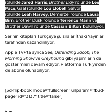
rolünde
Jared Harris
,
Brother Day
rolünde
Lee
Pace
, Gaal rolünde
Lou Llobell
, Salvor
rolünde
Leah Harvey
, Demerzel rolünde
Laura
Birn
, Brother Dusk rolünde
Terrence Mann
ve
Brother Dawn rolünde
Cassian Bilton
bulunuyor.
Serinin kitapları Türkçeye şu sıralar İthaki Yayınları
tarafından kazandırılıyor.
Apple TV+’ta ayrıca
See, Defending Jacob, The
Morning Show
ve
Greyhound
gibi yapımların da
gösterimleri devam ediyor. Platforma Türkiye’den
de abone olunabiliyor.
[3d-flip-book mode=”fullscreen” urlparam=”fb3d-
page” id=”3137″ title=”false”]