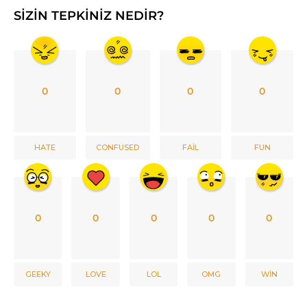
SIZIN TEPKINIZ NEDIR?
0
0
0
0
HATE
CONFUSED
FAIL
FUN
0
0
0
0
0
GEEKY
LOVE
LOL
OMG
WIN