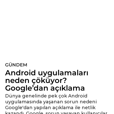
y
ı
l
ö
n
c
e
5
y
ı
l
GÜNDEM
ö
Android uygulamaları
n
neden çöküyor?
c
Google’dan açıklama
e
Dünya genelinde pek çok Android
uygulamasında yaşanan sorun nedeni
Google'dan yapılan açıklama ile netlik
kazandı. Google, sorun yaşayan kullanıcılar