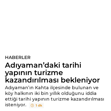
y
ı
l
ö
n
c
e
5
y
ı
HABERLER
l
Adıyaman’daki tarihi
ö
yapının turizme
n
kazandırılması bekleniyor
c
e
Adıyaman’ın Kahta ilçesinde bulunan ve
köy halkının iki bin yıllık olduğunu iddia
ettiği tarihi yapının turizme kazandırılması
isteniyor.
1 dk