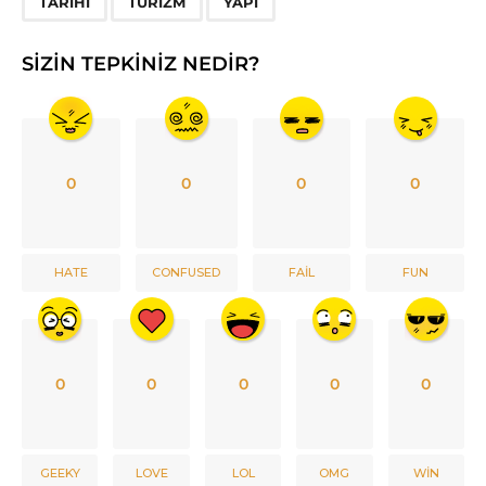
TARIHI
TURIZM
YAPI
SIZIN TEPKINIZ NEDIR?
0
0
0
0
HATE
CONFUSED
FAIL
FUN
0
0
0
0
0
GEEKY
LOVE
LOL
OMG
WIN