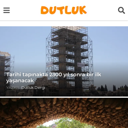
Tarihi tapınakta 2300 yıl sonra bir ilk
yaşanacak
YAZAR:
Dutluk Dergi