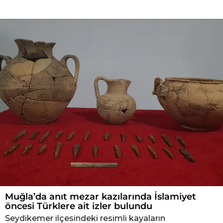
T
a
r
i
h
i
Muğla’da anıt mezar kazılarında İslamiyet
öncesi Türklere ait izler bulundu
Seydikemer ilçesindeki resimli kayaların