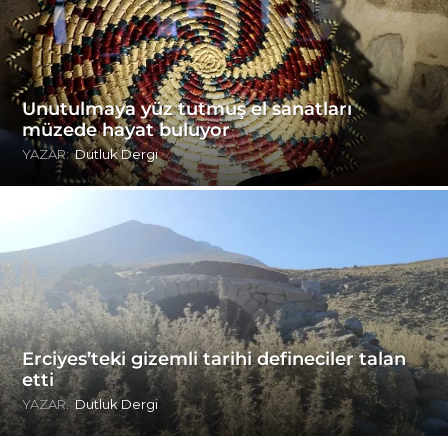
Unutulmaya yüz tutmuş el sanatları
müzede hayat buluyor
YAZAR:
Dutluk Dergi
Erciyes’teki gizemli tarihi defineciler talan
etti
YAZAR:
Dutluk Dergi