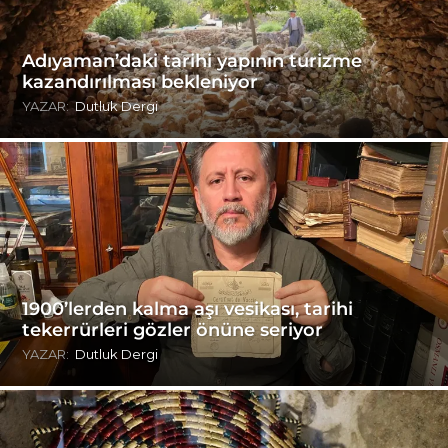
Adıyaman’daki tarihi yapının turizme
kazandırılması bekleniyor
YAZAR:
Dutluk Dergi
1900’lerden kalma aşı vesikası, tarihi
tekerrürleri gözler önüne seriyor
YAZAR:
Dutluk Dergi