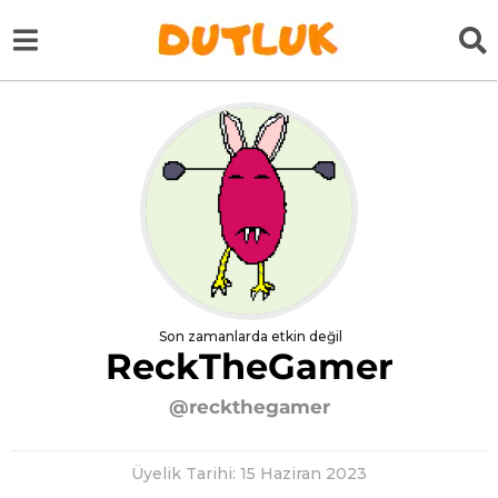
Son zamanlarda etkin değil
ReckTheGamer
@reckthegamer
Üyelik Tarihi: 15 Haziran 2023