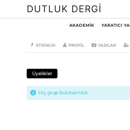
DUTLUK DERGI
AKADEMIK
YARATICI Y
ETKINLIK
PROFIL
YAZILAR
Üyelikler
Hiç grup bulunamadı.