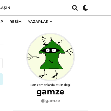
LAŞIN
AP
RESIM
YAZARLAR
Son zamanlarda etkin değil
gamze
@gamze