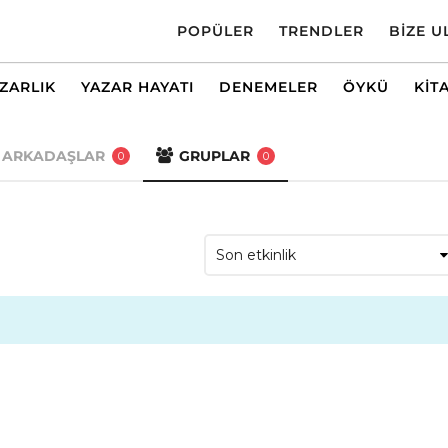
POPÜLER
TRENDLER
BIZE U
AZARLIK
YAZAR HAYATI
DENEMELER
ÖYKÜ
KIT
ARKADAŞLAR
GRUPLAR
0
0