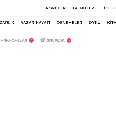
POPÜLER
TRENDLER
BIZE U
AZARLIK
YAZAR HAYATI
DENEMELER
ÖYKÜ
KIT
ARKADAŞLAR
GRUPLAR
0
0