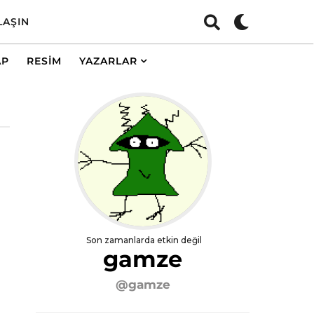
LAŞIN
AP
RESIM
YAZARLAR
Son zamanlarda etkin değil
gamze
@gamze