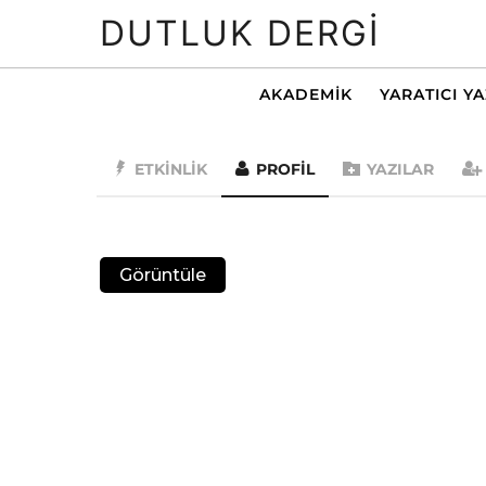
DUTLUK DERGI
AKADEMIK
YARATICI Y
ETKINLIK
PROFIL
YAZILAR
Görüntüle