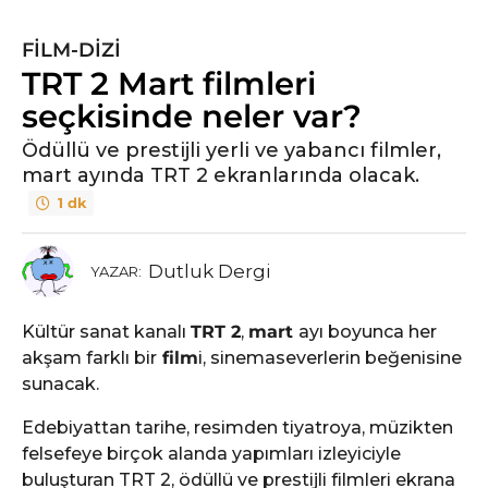
FILM-DIZI
TRT 2 Mart filmleri
seçkisinde neler var?
Ödüllü ve prestijli yerli ve yabancı filmler,
mart ayında TRT 2 ekranlarında olacak.
1 dk
Dutluk Dergi
YAZAR:
Kültür sanat kanalı
TRT 2
,
mart
ayı boyunca her
akşam farklı bir
film
i, sinemaseverlerin beğenisine
sunacak.
Edebiyattan tarihe, resimden tiyatroya, müzikten
felsefeye birçok alanda yapımları izleyiciyle
buluşturan TRT 2, ödüllü ve prestijli filmleri ekrana