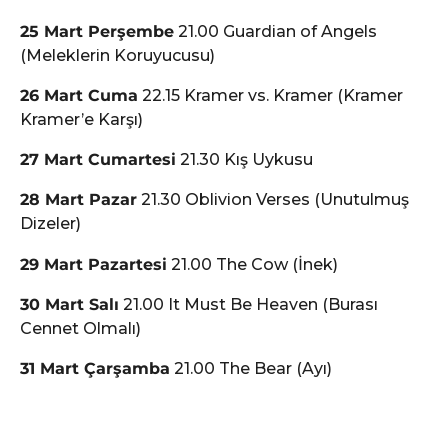
25 Mart Perşembe
21.00 Guardian of Angels
(Meleklerin Koruyucusu)
26 Mart Cuma
22.15 Kramer vs. Kramer (Kramer
Kramer’e Karşı)
27 Mart Cumartesi
21.30 Kış Uykusu
28 Mart Pazar
21.30 Oblivion Verses (Unutulmuş
Dizeler)
29 Mart Pazartesi
21.00 The Cow (İnek)
30 Mart Salı
21.00 It Must Be Heaven (Burası
Cennet Olmalı)
31 Mart Çarşamba
21.00 The Bear (Ayı)