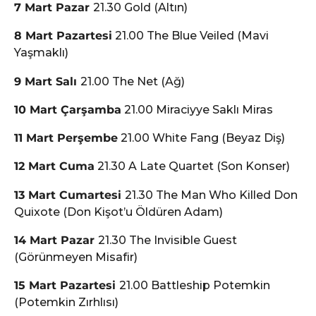
7 Mart Pazar
21.30 Gold (Altın)
8 Mart Pazartesi
21.00 The Blue Veiled (Mavi
Yaşmaklı)
9 Mart Salı
21.00 The Net (Ağ)
10 Mart Çarşamba
21.00 Miraciyye Saklı Miras
11 Mart Perşembe
21.00 White Fang (Beyaz Diş)
12 Mart Cuma
21.30 A Late Quartet (Son Konser)
13 Mart Cumartesi
21.30 The Man Who Killed Don
Quixote (Don Kişot’u Öldüren Adam)
14 Mart Pazar
21.30 The Invisible Guest
(Görünmeyen Misafir)
15 Mart Pazartesi
21.00 Battleship Potemkin
(Potemkin Zırhlısı)