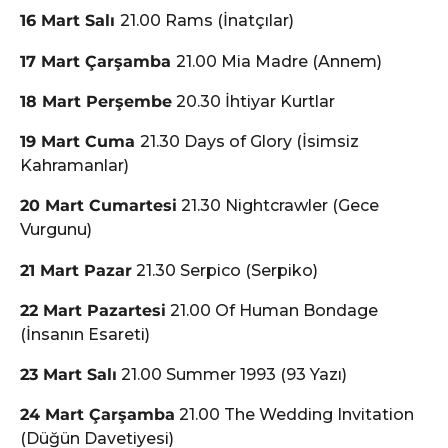
16 Mart Salı
21.00 Rams (İnatçılar)
17 Mart Çarşamba
21.00 Mia Madre (Annem)
18 Mart Perşembe
20.30 İhtiyar Kurtlar
19 Mart Cuma
21.30 Days of Glory (İsimsiz
Kahramanlar)
20 Mart Cumartesi
21.30 Nightcrawler (Gece
Vurgunu)
21 Mart Pazar
21.30 Serpico (Serpiko)
22 Mart Pazartesi
21.00 Of Human Bondage
(İnsanın Esareti)
23 Mart Salı
21.00 Summer 1993 (93 Yazı)
24 Mart Çarşamba
21.00 The Wedding Invitation
(Düğün Davetiyesi)