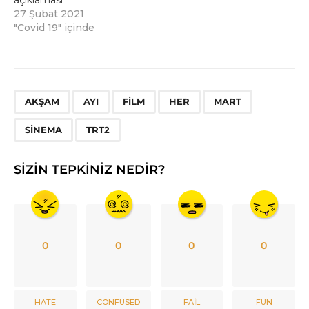
27 Şubat 2021
"Covid 19" içinde
,
,
,
,
,
,
AKŞAM
AYI
FILM
HER
MART
SINEMA
TRT2
SIZIN TEPKINIZ NEDIR?
0
0
0
0
HATE
CONFUSED
FAIL
FUN