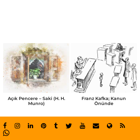
ü
s
t
ü
n
d
ö
k
m
e
Açık Pencere – Saki (H. H.
Franz Kafka; Kanun
Munro)
Önünde
n